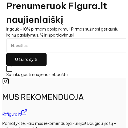
Prenumeruok Figura.lt
naujienlaiškį
Ir gauk -10% pirmam apsipirkimui! Pirmas sužinosi geriausių
kainų pasiūlymus, % ir išpardavimus!
Užsirašyti
Sutinku gauti naujienas el. paštu
MUS REKOMENDUOJA
@figura.lt
Pamatykite, kaip mus rekomenduoja kūrėjai! Daugiau įrašų –