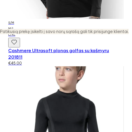
S/M
M/L
Patikusią prekę įsikelti į savo norų sąrašą gali tik prisijunge klientai.
L/XL
Cashmere Ultrasoft plonas golfas su kašmyru
201811
€
45.00