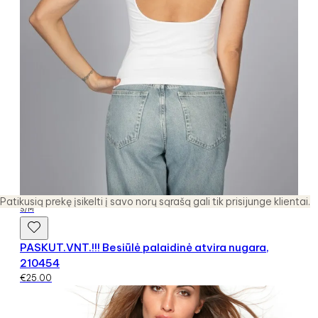
Patikusią prekę įsikelti į savo norų sąrašą gali tik prisijunge klientai.
S/M
PASKUT.VNT.!!! Besiūlė palaidinė atvira nugara,
210454
€
25.00