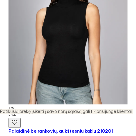
S/M
Patikusią prekę įsikelti į savo norų sąrašą gali tik prisijunge klientai.
L/XL
Palaidinė be rankovių, aukštesniu kaklu 210201