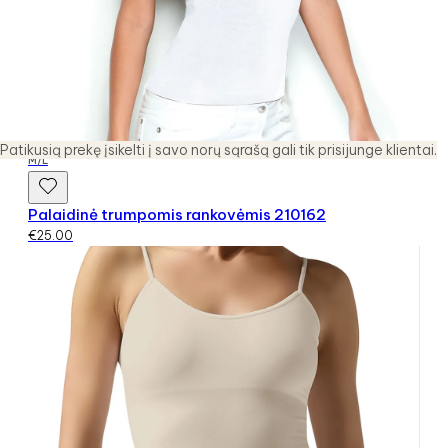
Patikusią prekę įsikelti į savo norų sąrašą gali tik prisijunge klientai.
M/L
Palaidinė trumpomis rankovėmis 210162
€
25.00