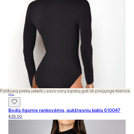
Patikusią prekę įsikelti į savo norų sąrašą gali tik prisijunge klientai.
M/L
Bodis ilgomis rankovėmis, aukštesniu kaklu 510047
€
35.00