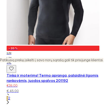
-
20
%
S/M
L/XL
Patikusią prekę įsikelti į savo norų sąrašą gali tik prisijunge klientai.
2XL
Tinka ir moterims! Termo apranga, palaidinė ilgomis
rankovėmis, juodos spalvos 201192
€
36.00
€
45.00
1
2