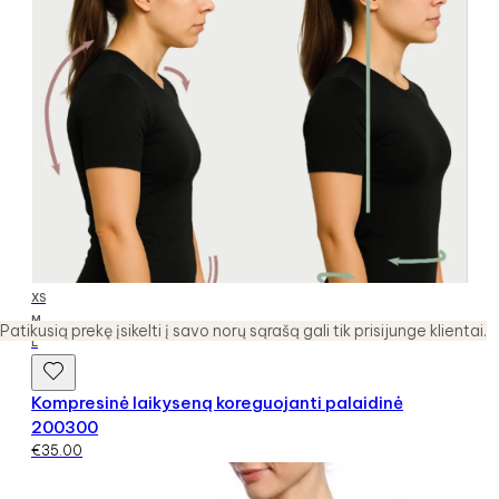
XS
M
Patikusią prekę įsikelti į savo norų sąrašą gali tik prisijunge klientai.
L
Kompresinė laikyseną koreguojanti palaidinė
200300
€
35.00