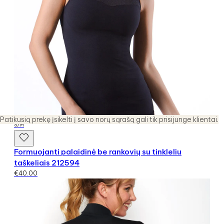
Patikusią prekę įsikelti į savo norų sąrašą gali tik prisijunge klientai.
S/M
Formuojanti palaidinė be rankovių su tinkleliu
taškeliais 212594
€
40.00