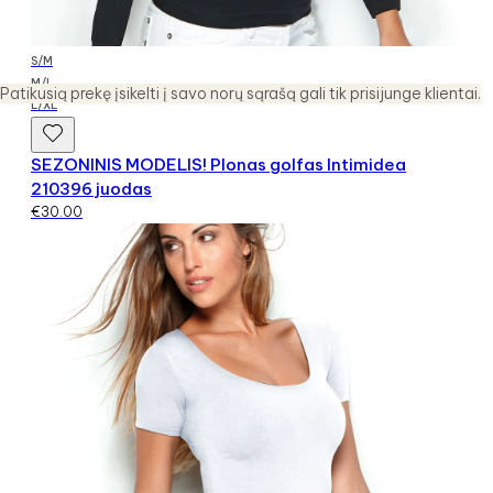
S/M
M/L
Patikusią prekę įsikelti į savo norų sąrašą gali tik prisijunge klientai.
L/XL
SEZONINIS MODELIS! Plonas golfas Intimidea
210396 juodas
€
30.00