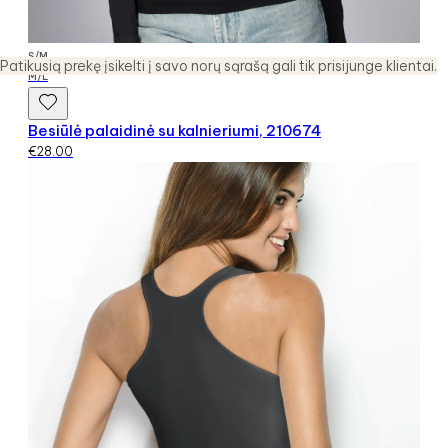
S/M
Patikusią prekę įsikelti į savo norų sąrašą gali tik prisijunge klientai.
M/L
Besiūlė palaidinė su kalnieriumi, 210674
€
28.00