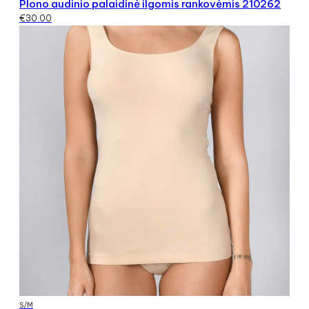
Plono audinio palaidinė ilgomis rankovėmis 210262
€
30.00
S/M