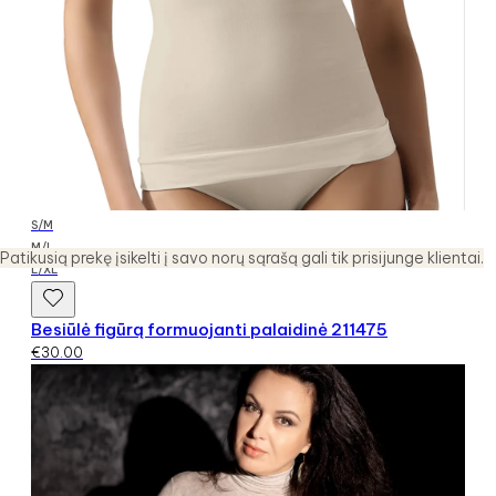
S/M
M/L
Patikusią prekę įsikelti į savo norų sąrašą gali tik prisijunge klientai.
L/XL
Besiūlė figūrą formuojanti palaidinė 211475
€
30.00