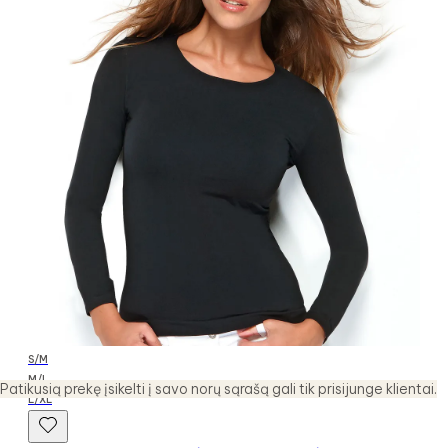
S/M
M/L
Patikusią prekę įsikelti į savo norų sąrašą gali tik prisijunge klientai.
L/XL