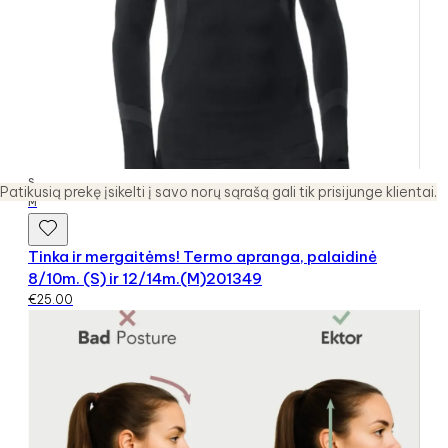
S
Patikusią prekę įsikelti į savo norų sąrašą gali tik prisijunge klientai.
M
Tinka ir mergaitėms! Termo apranga, palaidinė
8/10m. (S) ir 12/14m.(M)201349
€
25.00