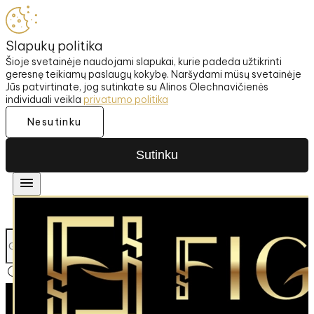
Slapukų politika
Šioje svetainėje naudojami slapukai, kurie padeda užtikrinti
geresnę teikiamų paslaugų kokybę. Naršydami müsų svetainėje
Jūs patvirtinate, jog sutinkate su Alinos Olechnavičienės
individuali veikla
privatumo politika
Nesutinku
Sutinku