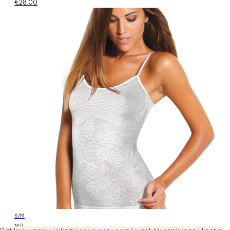
€
28.00
S/M
M/L