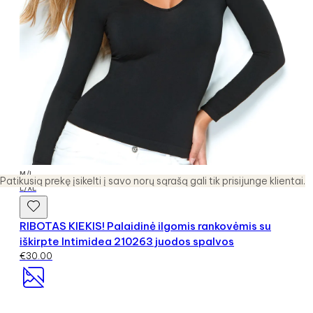
M/L
Patikusią prekę įsikelti į savo norų sąrašą gali tik prisijunge klientai.
L/XL
RIBOTAS KIEKIS! Palaidinė ilgomis rankovėmis su
iškirpte Intimidea 210263 juodos spalvos
€
30.00