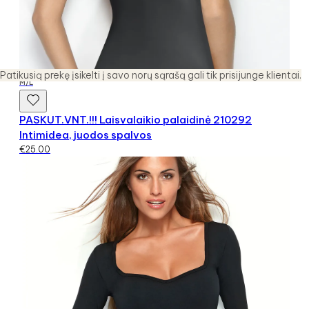
Patikusią prekę įsikelti į savo norų sąrašą gali tik prisijunge klientai.
M/L
PASKUT.VNT.!!! Laisvalaikio palaidinė 210292
Intimidea, juodos spalvos
€
25.00