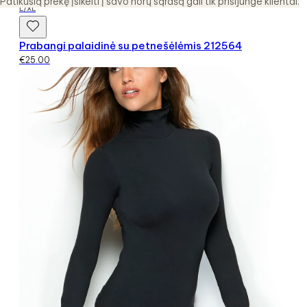
Patikusią prekę įsikelti į savo norų sąrašą gali tik prisijunge klientai.
L/XL
Prabangi palaidinė su petnešėlėmis 212564
€
25.00