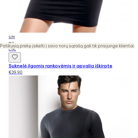
S/M
M/L
Patikusią prekę įsikelti į savo norų sąrašą gali tik prisijunge klientai.
L/XL
Suknelė ilgomis rankovėmis ir apvalia iškirpte
€
39.90