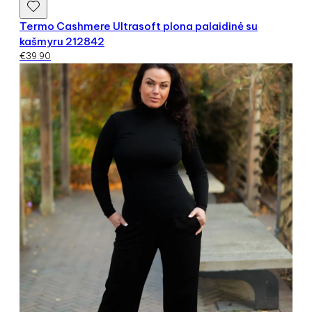
Termo Cashmere Ultrasoft plona palaidinė su
kašmyru 212842
€
39.90