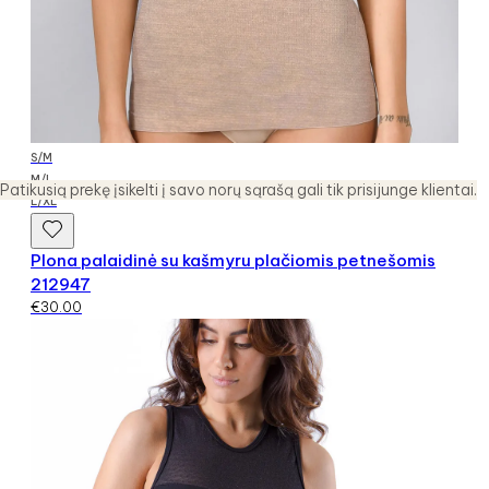
S/M
M/L
Patikusią prekę įsikelti į savo norų sąrašą gali tik prisijunge klientai.
L/XL
Plona palaidinė su kašmyru plačiomis petnešomis
212947
€
30.00