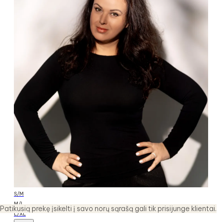
S/M
M/L
Patikusią prekę įsikelti į savo norų sąrašą gali tik prisijunge klientai.
L/XL