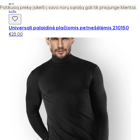
M/L
Patikusią prekę įsikelti į savo norų sąrašą gali tik prisijunge klientai.
L/XL
Universali palaidinė plačiomis petnešėlėmis 210150
€
25.00