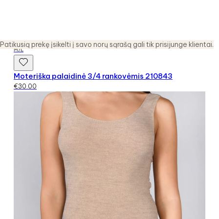
Patikusią prekę įsikelti į savo norų sąrašą gali tik prisijunge klientai.
M/L
Moteriška palaidinė 3/4 rankovėmis 210843
€
30.00