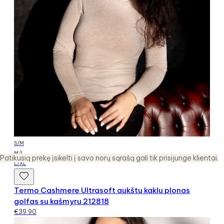
S/M
M/L
Patikusią prekę įsikelti į savo norų sąrašą gali tik prisijunge klientai.
L/XL
Termo Cashmere Ultrasoft aukštu kaklu plonas
golfas su kašmyru 212818
€
39.90