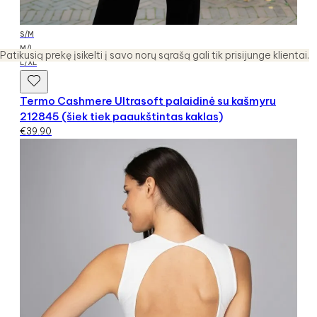
S/M
M/L
Patikusią prekę įsikelti į savo norų sąrašą gali tik prisijunge klientai.
L/XL
Termo Cashmere Ultrasoft palaidinė su kašmyru
212845 (šiek tiek paaukštintas kaklas)
€
39.90