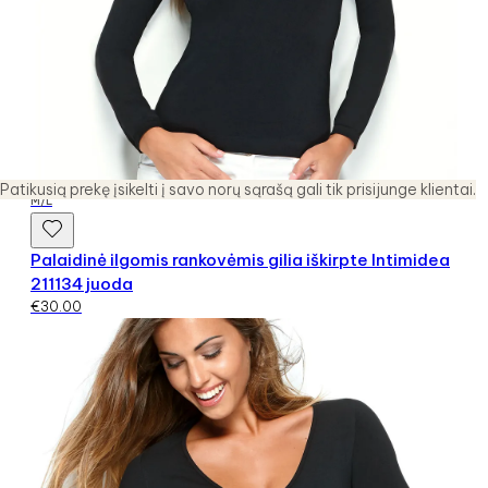
Patikusią prekę įsikelti į savo norų sąrašą gali tik prisijunge klientai.
M/L
Palaidinė ilgomis rankovėmis gilia iškirpte Intimidea
211134 juoda
€
30.00