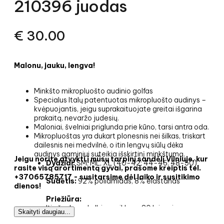
210396 juodas
€
30.00
Malonu, jauku, lengva!
Minkšto mikropluošto audinio golfas
Specialus Italų patentuotas mikropluošto audinys –
kvėpuojantis, jeigu suprakaituojate greitai išgarina
prakaitą, nevaržo judesių.
Maloniai, švelniai priglunda prie kūno, tarsi antra oda.
Mikropluoštas yra dukart plonesnis nei šilkas, triskart
dailesnis nei medvilnė, o itin lengvų siūlų dėka
audinys gaminiui suteikia išskirtinį minkštumą.
Jeigu norite atvykti į mūsų tarpinį sandėlį Vilniuje, kur
Dydžiai:
SM, ML, XL (40-42; 44-46; 48-50)
rasite visą arortimentą gyvai, prašome kreiptis tel.
+37065785717 - susitarsime dėl laiko ir susitikimo
Sudėtis:
92% poliamidas, 8% elastanas
dienos!
Priežiūra:
Itin švelnus skalbimo ciklas - 30 laipsnių
Skaityti daugiau...
Lyginti negalima