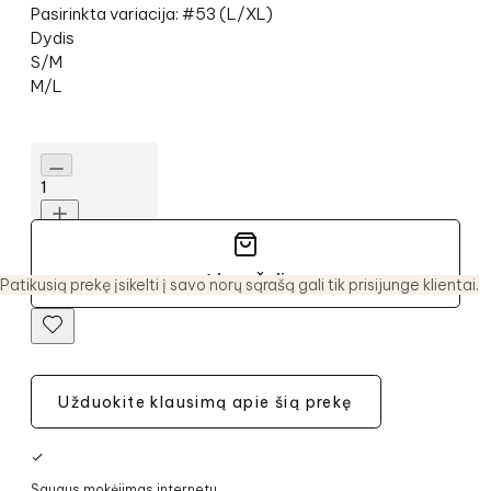
Balinti negalima
Pasirinkta variacija:
#
53
(
L/XL
)
Nevalyti sausu (cheminiu) būdu ir nenaudoti
Dydis
dėmių valiklių
S/M
Negalima džiovinti elektrinėje džiovyklėje
Kilmės šalis : EU
M/L
L/XL
1
Į krepšelį
Patikusią prekę įsikelti į savo norų sąrašą gali tik prisijunge klientai.
Užduokite klausimą apie šią prekę
Saugus mokėjimas internetu