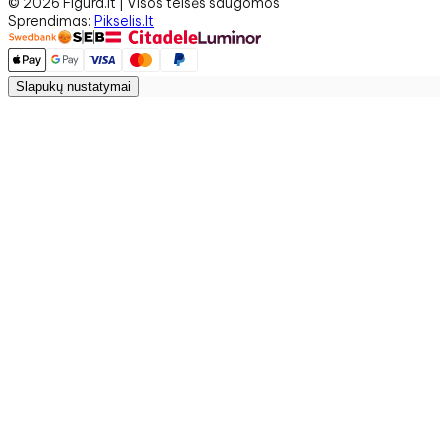
©
2026
Figura.lt | Visos teisės saugomos
Sprendimas
:
Pikselis.lt
Slapukų nustatymai