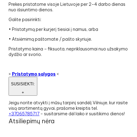
Prekes pristatome visoje Lietuvoje per 2–4 darbo dienas
nuo išsiuntimo dienos.
Galite pasirinkti:
• Pristatymą per kurjerį tiesiai į namus, arba
• Atsiėmimą paštomate / pašto skyriuje.
Pristatymo kaina – fiksuota, nepriklausomai nuo užsakymo
dydžio ar svorio.
>
Pristatymo sąlygos
<
SUSISIEKTI:
+
Jeigu norite atvykti į mūsų tarpinį sandėlį Vilniuje, kur rasite
visą arortimentą gyvai, prašome kreiptis tel.
+37065785717
- susitarsime dėl laiko ir susitikimo dienos!
Atsiliepimų nėra