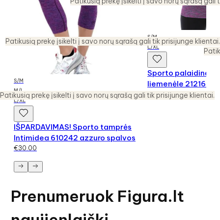
Patikusią prekę įsikelti į savo norų sąrašą gali t
S/M
Patikusią prekę įsikelti į savo norų sąrašą gali tik prisijunge klientai.
L/XL
Patik
Sporto palaidinė su
S/M
liemenėle 212169
M/L
€
35.00
Patikusią prekę įsikelti į savo norų sąrašą gali tik prisijunge klientai.
L/XL
IŠPARDAVIMAS! Sporto tamprės
Intimidea 610242 azzuro spalvos
€
30.00
Prenumeruok Figura.lt
naujienlaiškį