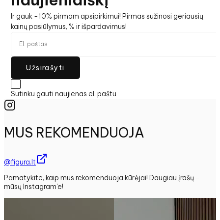
Ir gauk -10% pirmam apsipirkimui! Pirmas sužinosi geriausių
kainų pasiūlymus, % ir išpardavimus!
Užsirašyti
Sutinku gauti naujienas el. paštu
MUS REKOMENDUOJA
@figura.lt
Pamatykite, kaip mus rekomenduoja kūrėjai! Daugiau įrašų –
mūsų Instagram'e!