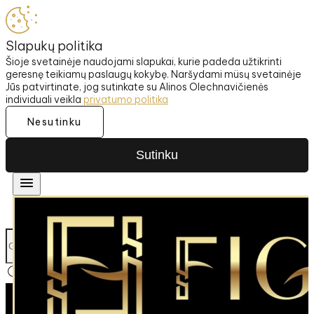
Slapukų politika
Šioje svetainėje naudojami slapukai, kurie padeda užtikrinti
geresnę teikiamų paslaugų kokybę. Naršydami müsų svetainėje
Jūs patvirtinate, jog sutinkate su Alinos Olechnavičienės
individuali veikla
privatumo politika
Nesutinku
Sutinku