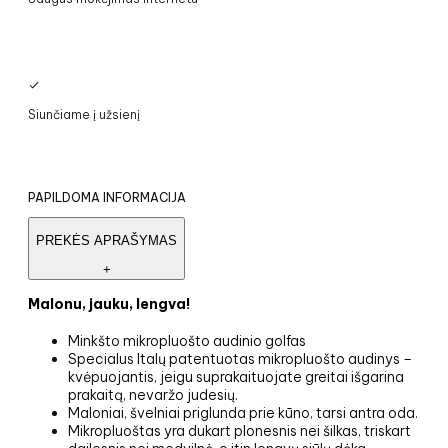
Nemokamas siuntimas paštomatu LT nuo 65 €
Siunčiame į užsienį
Saugus mokėjimas internetu
PAPILDOMA INFORMACIJA
PREKĖS APRAŠYMAS
+
Malonu, jauku, lengva!
Minkšto mikropluošto audinio golfas
Specialus Italų patentuotas mikropluošto audinys –
kvėpuojantis, jeigu suprakaituojate greitai išgarina
prakaitą, nevaržo judesių.
Maloniai, švelniai priglunda prie kūno, tarsi antra oda.
Mikropluoštas yra dukart plonesnis nei šilkas, triskart