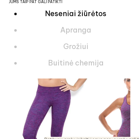
JUMS TAIP PAT GALI PATIKTI
Neseniai žiūrėtos
Apranga
Grožiui
Buitinė chemija