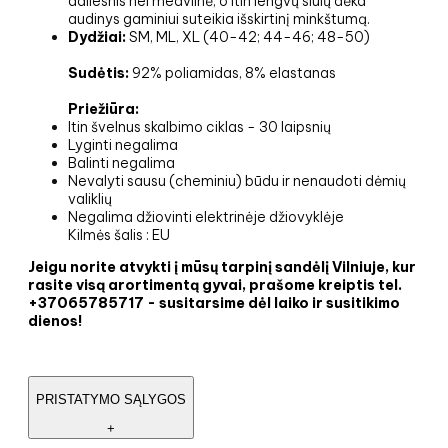
dailesnis nei medvilnė, o itin lengvų siūlų dėka
audinys gaminiui suteikia išskirtinį minkštumą.
Dydžiai:
SM, ML, XL (40-42; 44-46; 48-50)
Sudėtis:
92% poliamidas, 8% elastanas
Priežiūra:
Itin švelnus skalbimo ciklas - 30 laipsnių
Lyginti negalima
Balinti negalima
Nevalyti sausu (cheminiu) būdu ir nenaudoti dėmių
valiklių
Negalima džiovinti elektrinėje džiovyklėje
Kilmės šalis : EU
Jeigu norite atvykti į mūsų tarpinį sandėlį Vilniuje, kur
rasite visą arortimentą gyvai, prašome kreiptis tel.
+37065785717 - susitarsime dėl laiko ir susitikimo
dienos!
PRISTATYMO SĄLYGOS
+