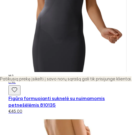
M/L
Patikusią prekę įsikelti į savo norų sąrašą gali tik prisijunge klientai.
L/XL
Figūrą formuojanti suknelė su nuimamomis
petnešėlėmis 810135
€
45.00