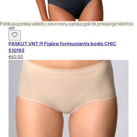
Patikusią prekę įsikelti į savo norų sąrašą gali tik prisijunge klientai.
S/M
PASKUT.VNT.!!! Figūrą formuojantis bodis CHIC
510193
€
60.00