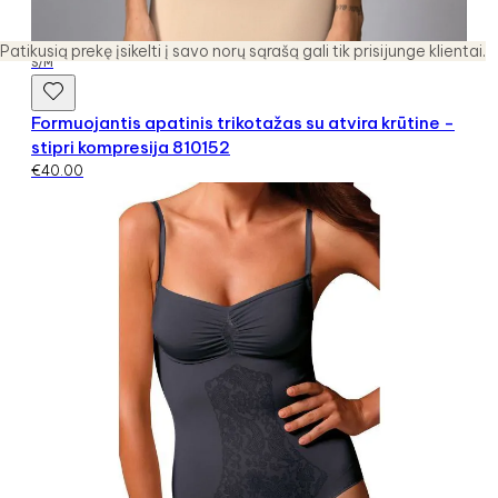
Patikusią prekę įsikelti į savo norų sąrašą gali tik prisijunge klientai.
S/M
Formuojantis apatinis trikotažas su atvira krūtine -
stipri kompresija 810152
€
40.00