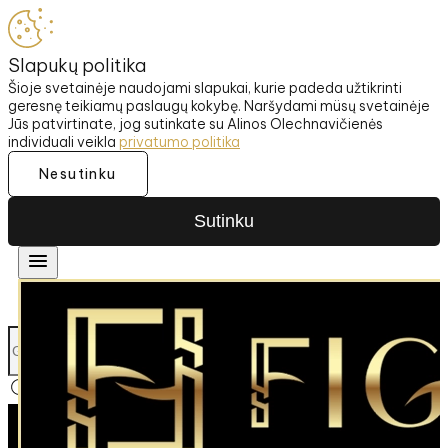
Slapukų politika
Šioje svetainėje naudojami slapukai, kurie padeda užtikrinti
geresnę teikiamų paslaugų kokybę. Naršydami müsų svetainėje
Jūs patvirtinate, jog sutinkate su Alinos Olechnavičienės
individuali veikla
privatumo politika
Nesutinku
Sutinku