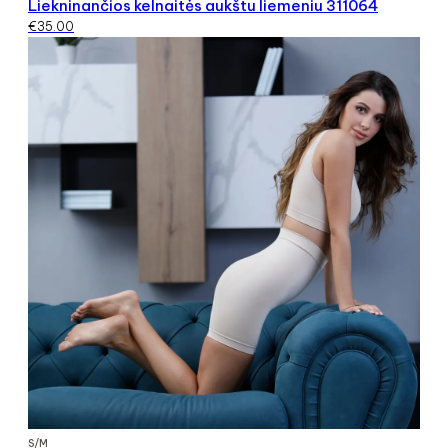
Liekninančios kelnaitės aukštu liemeniu 311064
€
35.00
S/M