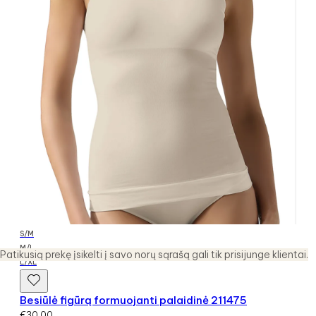
S/M
M/L
Patikusią prekę įsikelti į savo norų sąrašą gali tik prisijunge klientai.
L/XL
Besiūlė figūrą formuojanti palaidinė 211475
€
30.00