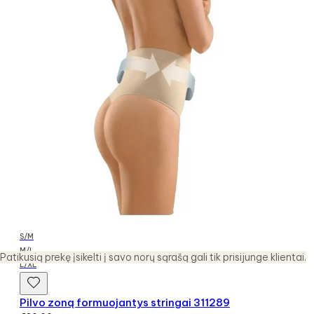
S/M
M/L
Patikusią prekę įsikelti į savo norų sąrašą gali tik prisijunge klientai.
L/XL
Pilvo zoną formuojantys stringai 311289