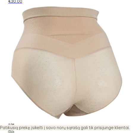
€
30.00
S/M
Patikusią prekę įsikelti į savo norų sąrašą gali tik prisijunge klientai.
M/L