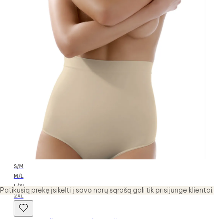
S/M
M/L
L/XL
Patikusią prekę įsikelti į savo norų sąrašą gali tik prisijunge klientai.
2XL