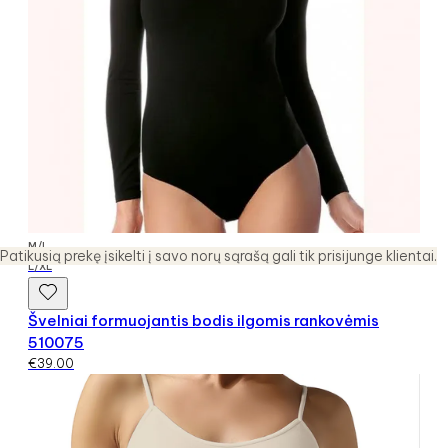
M/L
Patikusią prekę įsikelti į savo norų sąrašą gali tik prisijunge klientai.
L/XL
Švelniai formuojantis bodis ilgomis rankovėmis
510075
€
39.00