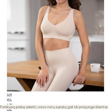
S/M
M/L
L/XL
Patikusią prekę įsikelti į savo norų sąrašą gali tik prisijunge klientai.
2XL