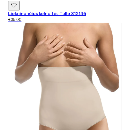
Liekninančios kelnaitės Tulle 312146
€
35.00