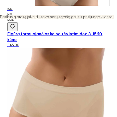
S/M
M/L
Patikusią prekę įsikelti į savo norų sąrašą gali tik prisijunge klientai.
L/XL
Figūrą formuojančios kelnaitės Intimidea 311560,
kūno
€
45.00