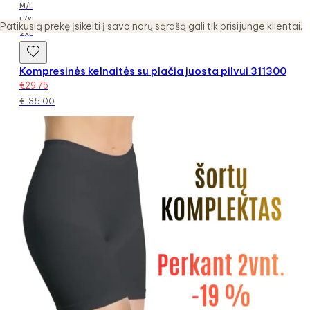
M/L
L/XL
Patikusią prekę įsikelti į savo norų sąrašą gali tik prisijunge klientai.
2XL
Kompresinės kelnaitės su plačia juosta pilvui 311300
€
29.75
€
35.00