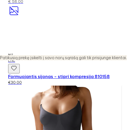
€
58.00
M/L
Patikusią prekę įsikelti į savo norų sąrašą gali tik prisijunge klientai.
L/XL
Formuojantis sijonas - stipri kompresija 810158
€
30.00