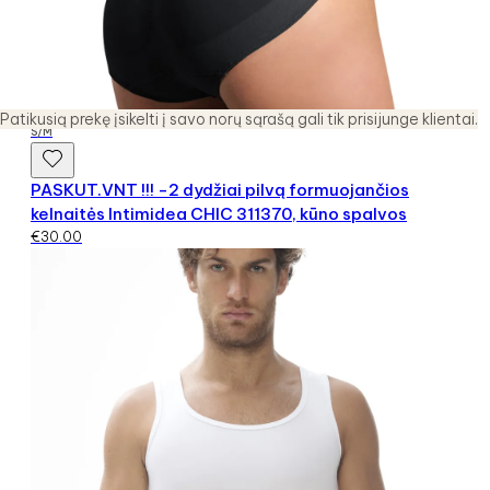
Patikusią prekę įsikelti į savo norų sąrašą gali tik prisijunge klientai.
S/M
PASKUT.VNT !!! -2 dydžiai pilvą formuojančios
kelnaitės Intimidea CHIC 311370, kūno spalvos
€
30.00