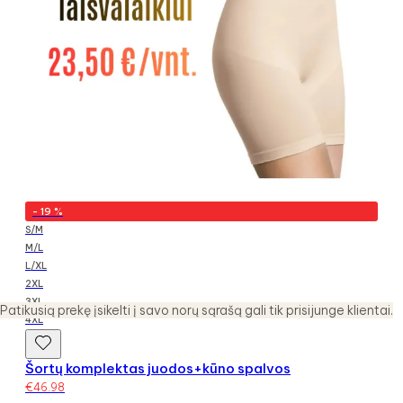
-
19
%
S/M
M/L
L/XL
2XL
3XL
Patikusią prekę įsikelti į savo norų sąrašą gali tik prisijunge klientai.
4XL
Šortų komplektas juodos+kūno spalvos
€
46.98