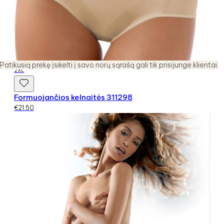
Patikusią prekę įsikelti į savo norų sąrašą gali tik prisijunge klientai.
2XL
Formuojančios kelnaitės 311298
€
21.50