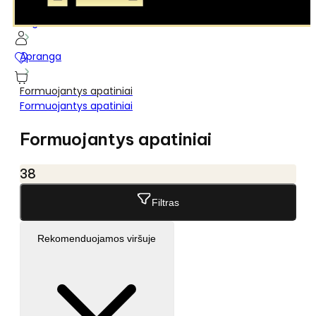
...
Pagrindinis
Apranga
Formuojantys apatiniai
Formuojantys apatiniai
Formuojantys apatiniai
38
Filtras
Rekomenduojamos viršuje