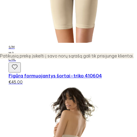
S/M
M/L
Patikusią prekę įsikelti į savo norų sąrašą gali tik prisijunge klientai.
L/XL
Figūrą formuojantys šortai-triko 410604
€
45.00