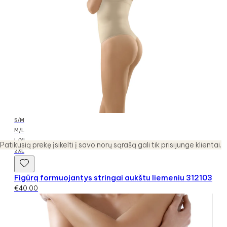
S/M
M/L
L/XL
Patikusią prekę įsikelti į savo norų sąrašą gali tik prisijunge klientai.
2XL
Figūrą formuojantys stringai aukštu liemeniu 312103
€
40.00