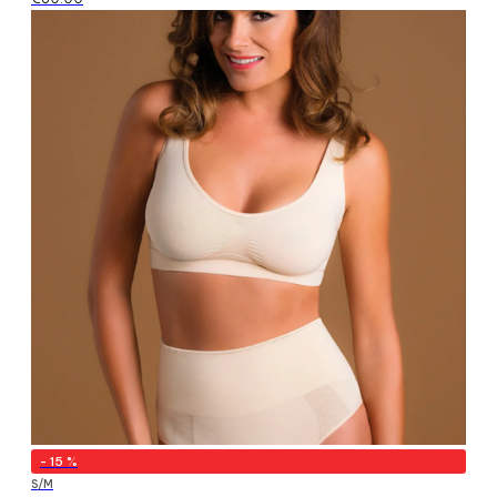
-
15
%
S/M