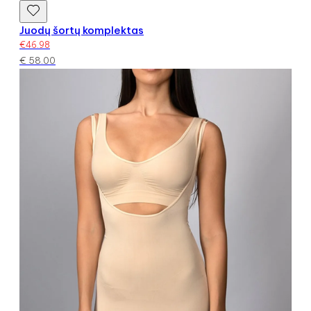
Juodų šortų komplektas
€
46.98
€
58.00