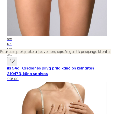
S/M
M/L
L/XL
Patikusią prekę įsikelti į savo norų sąrašą gali tik prisijunge klientai.
2XL
iki 54d. Kasdienės pilvą prilaikančios kelnaitės
310473, kūno spalvos
€
25.00