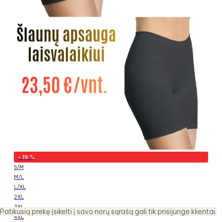
-
19
%
S/M
M/L
L/XL
2XL
3XL
Patikusią prekę įsikelti į savo norų sąrašą gali tik prisijunge klientai.
4XL