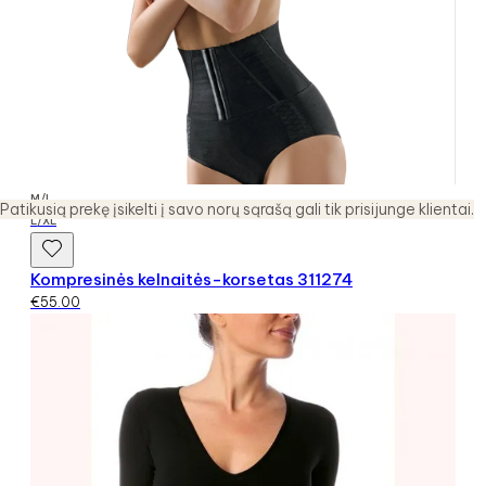
M/L
Patikusią prekę įsikelti į savo norų sąrašą gali tik prisijunge klientai.
L/XL
Kompresinės kelnaitės-korsetas 311274
€
55.00