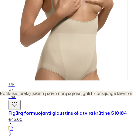
S/M
M/L
Patikusią prekę įsikelti į savo norų sąrašą gali tik prisijunge klientai.
L/XL
Figūrą formuojanti glaustinukė atvira krūtine 510184
€
45.00
1
2