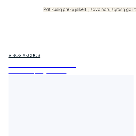
Patikusią prekę įsikelti į savo norų sąrašą gali t
VISOS AKCIJOS
REVOLUTION SLIM
liekninanti apranga iki 50 d.