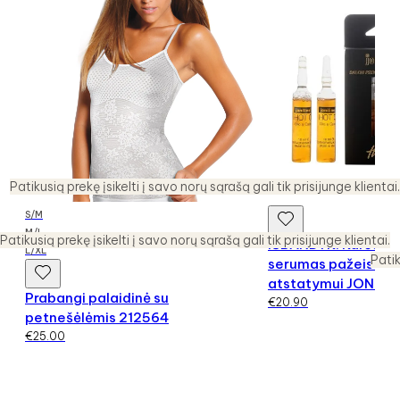
Patikusią prekę įsikelti į savo norų sąrašą gali tik prisijunge klientai.
S/M
M/L
Patikusią prekę įsikelti į savo norų sąrašą gali tik prisijunge klientai.
IŠBANDYK! Karšto a
L/XL
Patik
serumas pažeistų p
atstatymui JONILIN
Prabangi palaidinė su
€
20.90
petnešėlėmis 212564
€
25.00