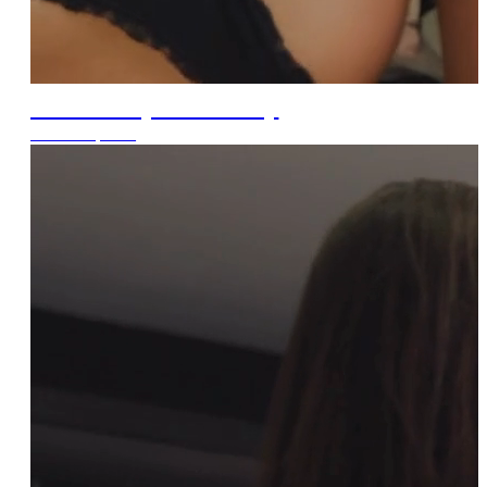
Pasinerk į komfortą!
Tik nuo 9,99 €