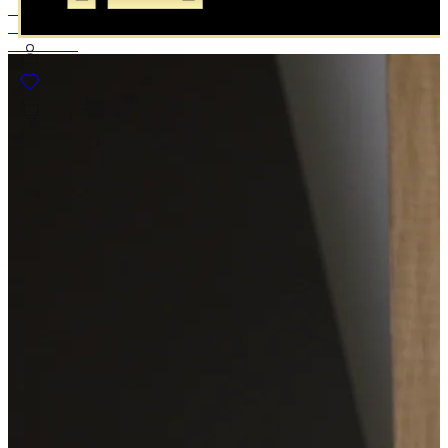
Jauskis gražiai kasdien
APATINIS TRIKOTAŽAS MOTERIMS
Atraskite