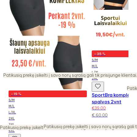
-
35
%
S/M
M/L
L/XL
Patikusią prekę įsikelti į savo norų sąrašą gali tik prisijunge klientai.
2XL
Patik
-
19
%
SportBra komplekta
S/M
spalvos 2vnt
M/L
€
39.00
L/XL
€
60.00
2XL
3XL
Patikusią prekę įsikelti į savo norų sąrašą gali t
Patikusią prekę įsikelti į savo norų sąrašą gali tik prisijunge klientai.
4XL