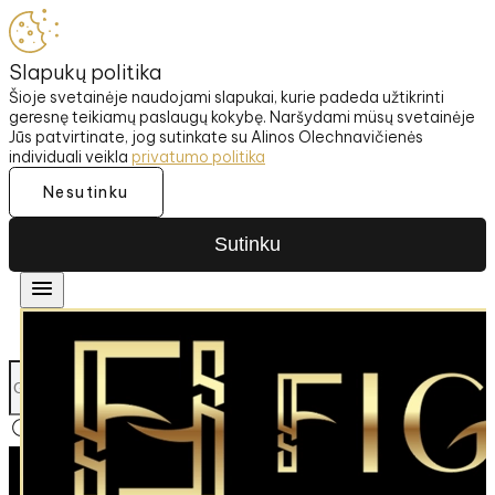
Slapukų politika
Šioje svetainėje naudojami slapukai, kurie padeda užtikrinti
geresnę teikiamų paslaugų kokybę. Naršydami müsų svetainėje
Jūs patvirtinate, jog sutinkate su Alinos Olechnavičienės
individuali veikla
privatumo politika
Nesutinku
Sutinku