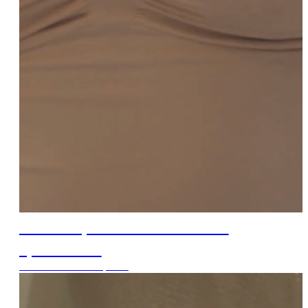
Švelnus prisilietimas. Jokio
spaudimo.
Liemenėlės nuo 13,99 €