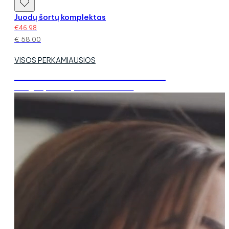
Juodų šortų komplektas
€
46.98
€
58.00
VISOS PERKAMIAUSIOS
Tobulos formos kasdienai!
su figūrą formuojančiais audiniais