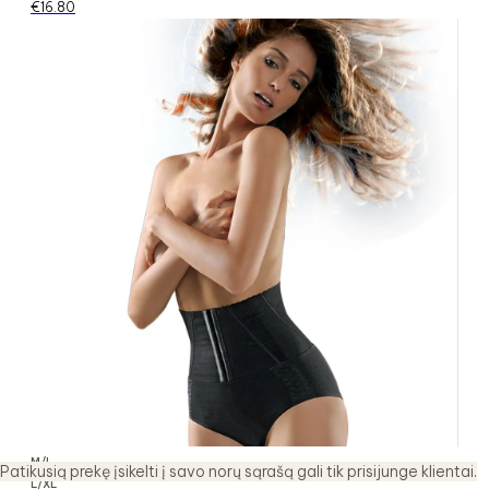
€
16.80
M/L
Patikusią prekę įsikelti į savo norų sąrašą gali tik prisijunge klientai.
L/XL