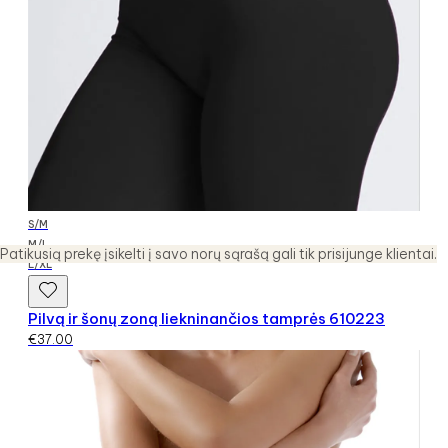
S/M
M/L
Patikusią prekę įsikelti į savo norų sąrašą gali tik prisijunge klientai.
L/XL
Pilvą ir šonų zoną liekninančios tamprės 610223
€
37.00