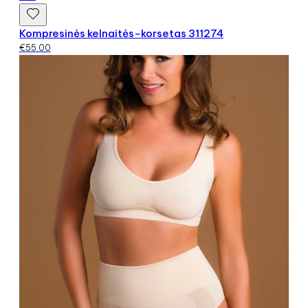
Kompresinės kelnaitės-korsetas 311274
€
55.00