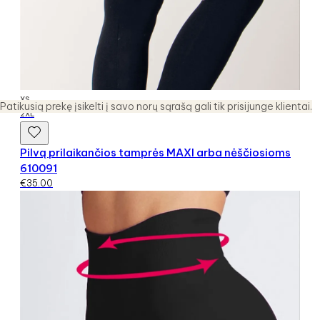
XS
Patikusią prekę įsikelti į savo norų sąrašą gali tik prisijunge klientai.
2XL
Pilvą prilaikančios tamprės MAXI arba nėščiosioms
610091
€
35.00