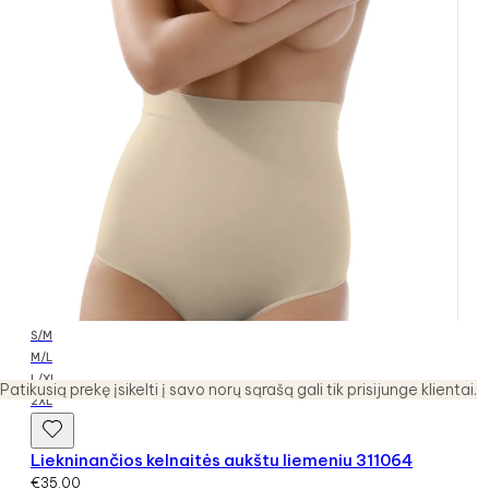
S/M
M/L
L/XL
Patikusią prekę įsikelti į savo norų sąrašą gali tik prisijunge klientai.
2XL
Liekninančios kelnaitės aukštu liemeniu 311064
€
35.00