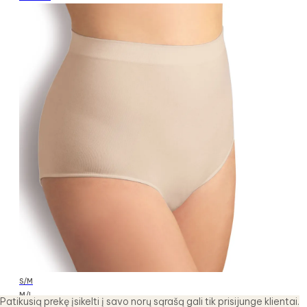
S/M
M/L
Patikusią prekę įsikelti į savo norų sąrašą gali tik prisijunge klientai.