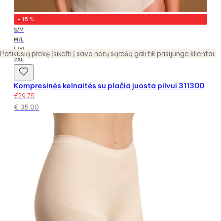
-
15
%
S/M
M/L
L/XL
Patikusią prekę įsikelti į savo norų sąrašą gali tik prisijunge klientai.
2XL
Kompresinės kelnaitės su plačia juosta pilvui 311300
€
29.75
€
35.00