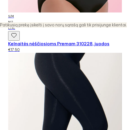
S/M
M/L
Patikusią prekę įsikelti į savo norų sąrašą gali tik prisijunge klientai.
L/XL
Kelnaitės nėščiosioms Premam 310228, juodos
€
17.50