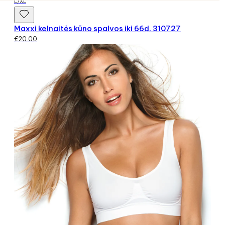
L/XL
Maxxi kelnaitės kūno spalvos iki 66d. 310727
€
20.00