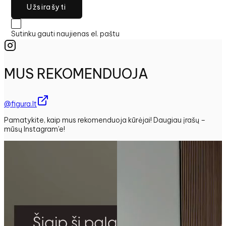
Užsirašyti
Sutinku gauti naujienas el. paštu
MUS REKOMENDUOJA
@figura.lt
Pamatykite, kaip mus rekomenduoja kūrėjai! Daugiau įrašų –
mūsų Instagram'e!