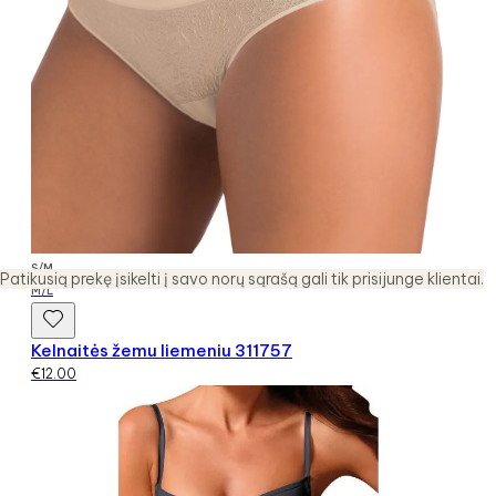
S/M
Patikusią prekę įsikelti į savo norų sąrašą gali tik prisijunge klientai.
M/L
Kelnaitės žemu liemeniu 311757
€
12.00