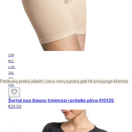
S/M
M/L
L/XL
2XL
3XL
Patikusią prekę įsikelti į savo norų sąrašą gali tik prisijunge klientai.
4XL
Šortai nuo šlaunų trinimosi+prilaiko pilvą 410135
€
29.00