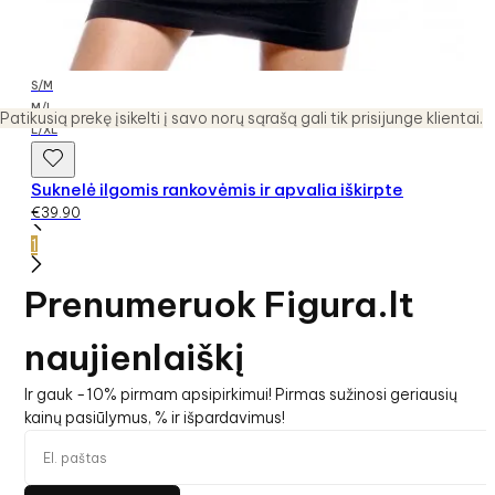
S/M
M/L
Patikusią prekę įsikelti į savo norų sąrašą gali tik prisijunge klientai.
L/XL
Suknelė ilgomis rankovėmis ir apvalia iškirpte
€
39.90
1
Prenumeruok Figura.lt
naujienlaiškį
Ir gauk -10% pirmam apsipirkimui! Pirmas sužinosi geriausių
kainų pasiūlymus, % ir išpardavimus!