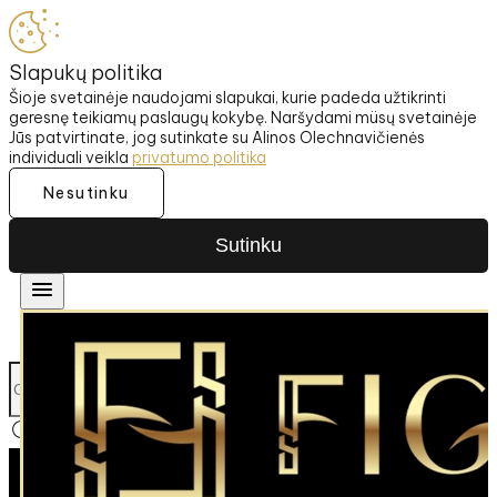
Slapukų politika
Šioje svetainėje naudojami slapukai, kurie padeda užtikrinti
geresnę teikiamų paslaugų kokybę. Naršydami müsų svetainėje
Jūs patvirtinate, jog sutinkate su Alinos Olechnavičienės
individuali veikla
privatumo politika
Nesutinku
Sutinku