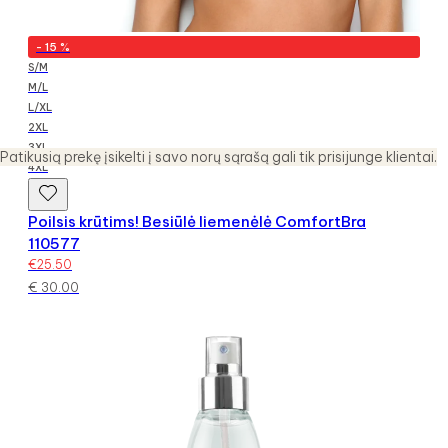
-
15
%
S/M
M/L
L/XL
2XL
3XL
Patikusią prekę įsikelti į savo norų sąrašą gali tik prisijunge klientai.
4XL
Poilsis krūtims! Besiūlė liemenėlė ComfortBra
110577
€
25.50
€
30.00