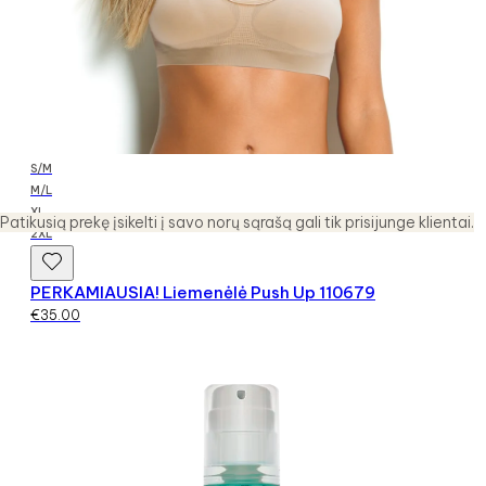
S/M
M/L
XL
Patikusią prekę įsikelti į savo norų sąrašą gali tik prisijunge klientai.
2XL
PERKAMIAUSIA! Liemenėlė Push Up 110679
€
35.00