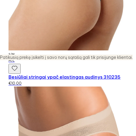
S/M
Patikusią prekę įsikelti į savo norų sąrašą gali tik prisijunge klientai.
M/L
Besiūliai stringai ypač elastingas audinys 310235
€
10.00