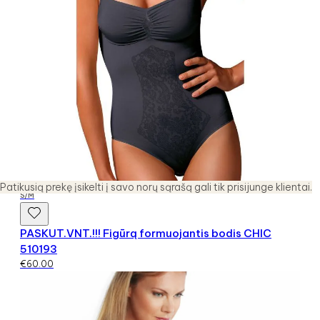
Patikusią prekę įsikelti į savo norų sąrašą gali tik prisijunge klientai.
S/M
PASKUT.VNT.!!! Figūrą formuojantis bodis CHIC
510193
€
60.00