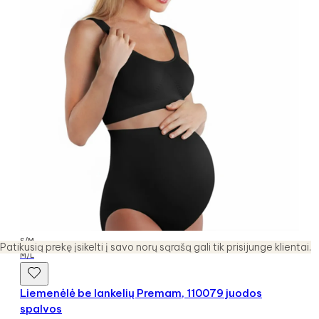
S/M
Patikusią prekę įsikelti į savo norų sąrašą gali tik prisijunge klientai.
M/L
Liemenėlė be lankelių Premam, 110079 juodos
spalvos