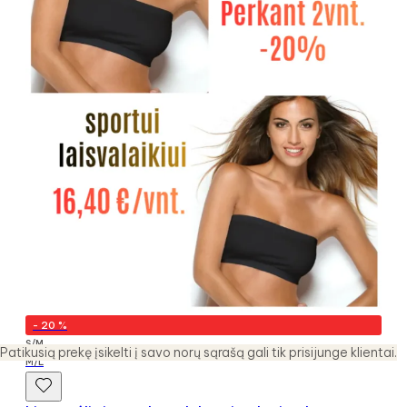
-
20
%
S/M
Patikusią prekę įsikelti į savo norų sąrašą gali tik prisijunge klientai.
M/L