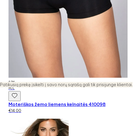
S/M
Patikusią prekę įsikelti į savo norų sąrašą gali tik prisijunge klientai.
M/L
Moteriškos žemo liemens kelnaitės 410098
€
14.00