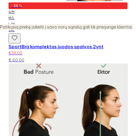
-
35
%
S/M
M/L
L/XL
Patikusią prekę įsikelti į savo norų sąrašą gali tik prisijunge klientai.
2XL
SportBra komplektas juodos spalvos 2vnt
€
39.00
€
60.00