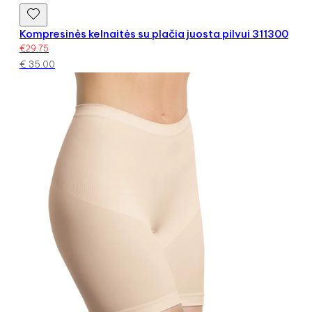
Kompresinės kelnaitės su plačia juosta pilvui 311300
€
29.75
€
35.00