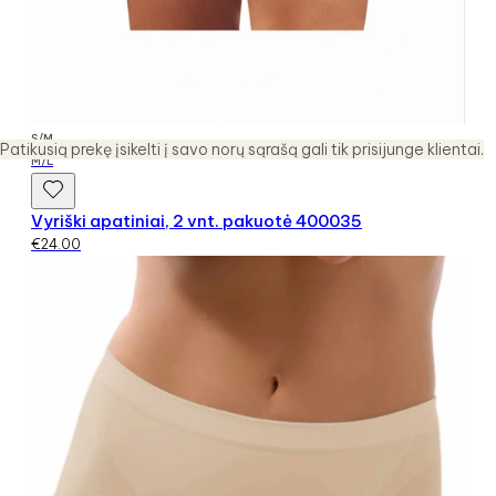
S/M
Patikusią prekę įsikelti į savo norų sąrašą gali tik prisijunge klientai.
M/L
Vyriški apatiniai, 2 vnt. pakuotė 400035
€
24.00