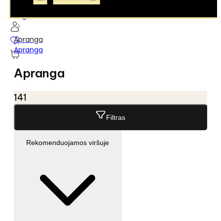
...
Pagrindinis
Apranga
Apranga
Apranga
141
Filtras
Rekomenduojamos viršuje