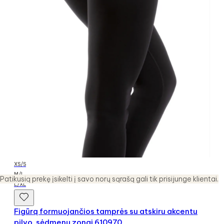
XS/S
M/L
Patikusią prekę įsikelti į savo norų sąrašą gali tik prisijunge klientai.
L/XL
Figūrą formuojančios tamprės su atskiru akcentu
pilvo, sėdmenų zonai 610970