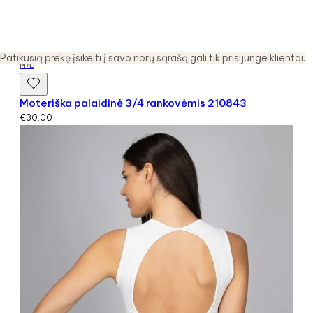
Patikusią prekę įsikelti į savo norų sąrašą gali tik prisijunge klientai.
M/L
Moteriška palaidinė 3/4 rankovėmis 210843
€
30.00