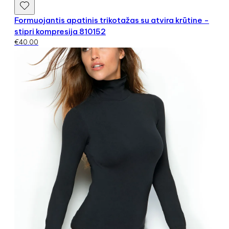
Formuojantis apatinis trikotažas su atvira krūtine -
stipri kompresija 810152
€
40.00