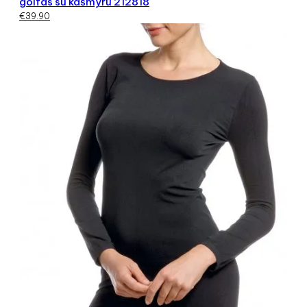
golfas su kašmyru 212818
€
39.90