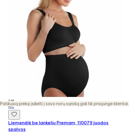
S/M
Patikusią prekę įsikelti į savo norų sąrašą gali tik prisijunge klientai.
M/L
Liemenėlė be lankelių Premam, 110079 juodos
spalvos