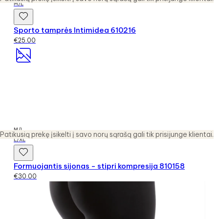
M/L
Sporto tamprės Intimidea 610216
€
25.00
M/L
Patikusią prekę įsikelti į savo norų sąrašą gali tik prisijunge klientai.
L/XL
Formuojantis sijonas - stipri kompresija 810158
€
30.00