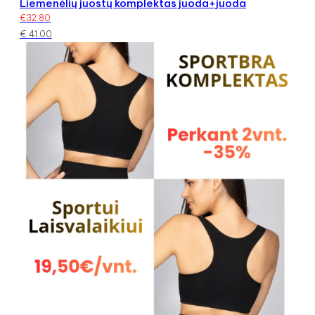
Liemenėlių juostų komplektas juoda+juoda
€
32.80
€
41.00