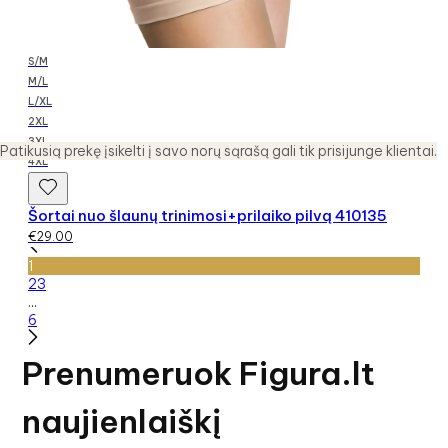
S/M
M/L
L/XL
2XL
3XL
Patikusią prekę įsikelti į savo norų sąrašą gali tik prisijunge klientai.
4XL
Šortai nuo šlaunų trinimosi+prilaiko pilvą 410135
€
29.00
1
2
3
...
6
Prenumeruok Figura.lt
naujienlaiškį