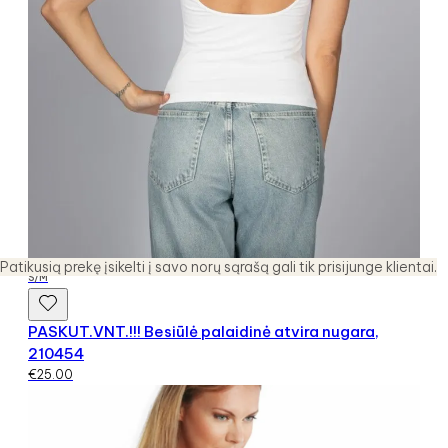
Patikusią prekę įsikelti į savo norų sąrašą gali tik prisijunge klientai.
S/M
PASKUT.VNT.!!! Besiūlė palaidinė atvira nugara,
210454
€
25.00