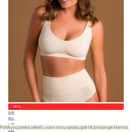
-
15
%
S/M
M/L
L/XL
Patikusią prekę įsikelti į savo norų sąrašą gali tik prisijunge klientai.
2XL