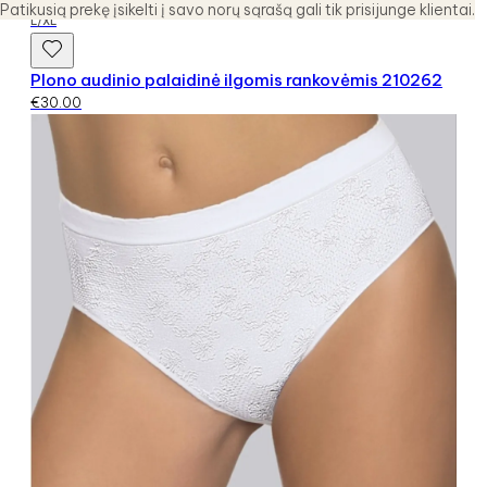
Patikusią prekę įsikelti į savo norų sąrašą gali tik prisijunge klientai.
L/XL
Plono audinio palaidinė ilgomis rankovėmis 210262
€
30.00