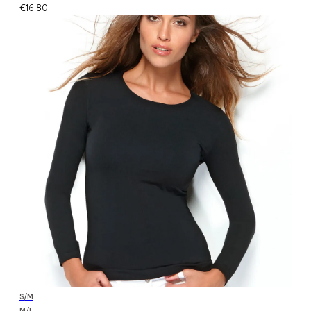
€
16.80
S/M
M/L