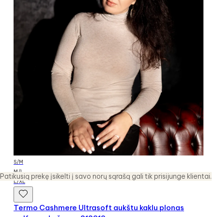
S/M
M/L
Patikusią prekę įsikelti į savo norų sąrašą gali tik prisijunge klientai.
L/XL
Termo Cashmere Ultrasoft aukštu kaklu plonas