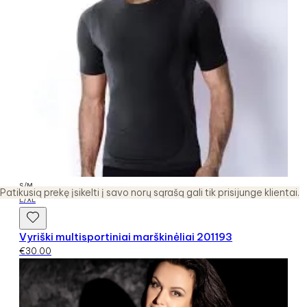
S/M
Patikusią prekę įsikelti į savo norų sąrašą gali tik prisijunge klientai.
L/XL
Vyriški multisportiniai marškinėliai 201193
€
30.00