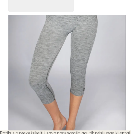
Patikusią prekę įsikelti į savo norų sąrašą gali tik prisijunge klientai.