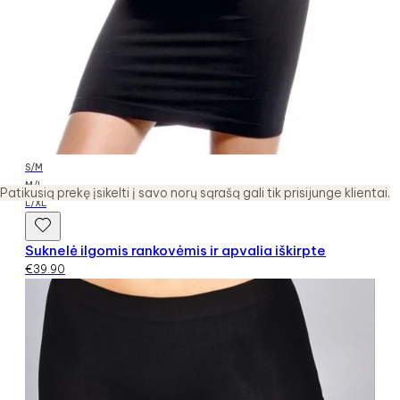
S/M
M/L
Patikusią prekę įsikelti į savo norų sąrašą gali tik prisijunge klientai.
L/XL
Suknelė ilgomis rankovėmis ir apvalia iškirpte
€
39.90