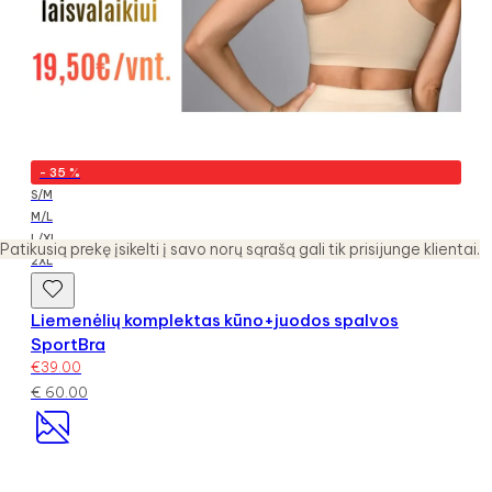
-
35
%
S/M
M/L
L/XL
Patikusią prekę įsikelti į savo norų sąrašą gali tik prisijunge klientai.
2XL
Liemenėlių komplektas kūno+juodos spalvos
SportBra
€
39.00
€
60.00