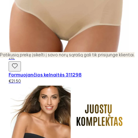
Patikusią prekę įsikelti į savo norų sąrašą gali tik prisijunge klientai.
2XL
Formuojančios kelnaitės 311298
€
21.50