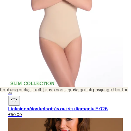
Patikusią prekę įsikelti į savo norų sąrašą gali tik prisijunge klientai.
XS
Liekninančios kelnaitės aukštu liemeniu F.025
€
50.00