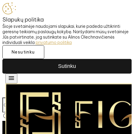
Slapukų politika
Šioje svetainėje naudojami slapukai, kurie padeda užtikrinti
geresnę teikiamų paslaugų kokybę. Naršydami müsų svetainėje
Jūs patvirtinate, jog sutinkate su Alinos Olechnavičienės
individuali veikla
privatumo politika
Nesutinku
Sutinku