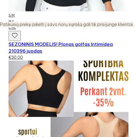
S/M
M/L
Patikusią prekę įsikelti į savo norų sąrašą gali tik prisijunge klientai.
L/XL
SEZONINIS MODELIS! Plonas golfas Intimidea
210396 juodas
€
30.00