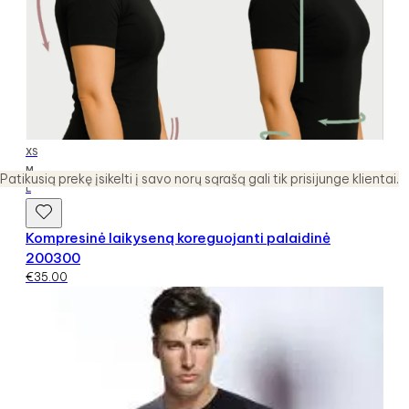
XS
M
Patikusią prekę įsikelti į savo norų sąrašą gali tik prisijunge klientai.
L
Kompresinė laikyseną koreguojanti palaidinė
200300
€
35.00