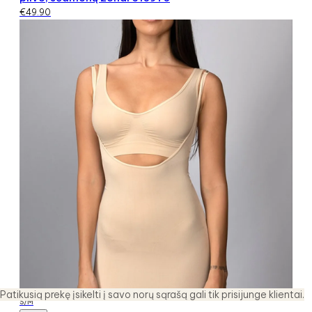
€
49.90
Patikusią prekę įsikelti į savo norų sąrašą gali tik prisijunge klientai.
S/M