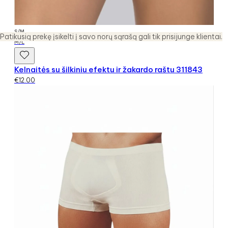
S/M
Patikusią prekę įsikelti į savo norų sąrašą gali tik prisijunge klientai.
M/L
Kelnaitės su šilkiniu efektu ir žakardo raštu 311843
€
12.00