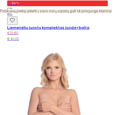
-
20
%
S/M
Patikusią prekę įsikelti į savo norų sąrašą gali tik prisijunge klientai.
M/L
Liemenėlių juostų komplektas juoda+balta
€
32.80
€
41.00