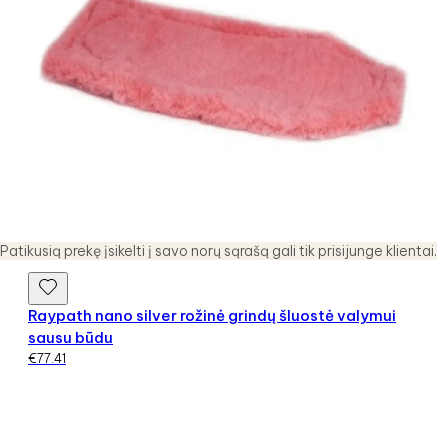
Patikusią prekę įsikelti į savo norų sąrašą gali tik prisijunge klientai.
Raypath nano silver rožinė grindų šluostė valymui
sausu būdu
€
77.41