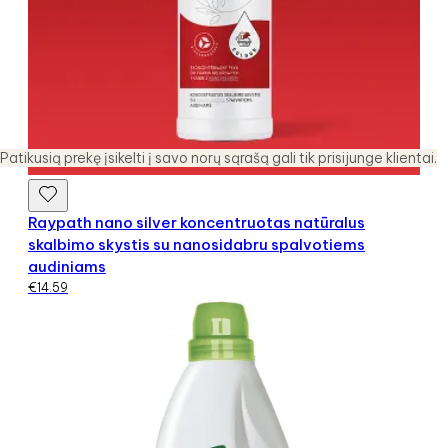
Patikusią prekę įsikelti į savo norų sąrašą gali tik prisijunge klientai.
Raypath nano silver koncentruotas natūralus
skalbimo skystis su nanosidabru spalvotiems
audiniams
€
14.59