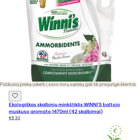
Patikusią prekę įsikelti į savo norų sąrašą gali tik prisijunge klientai.
Ekologiškas skalbinių minkštiklis WINNI'S baltojo
muskuso aromato 1470ml (42 skalbimai)
€
8.30