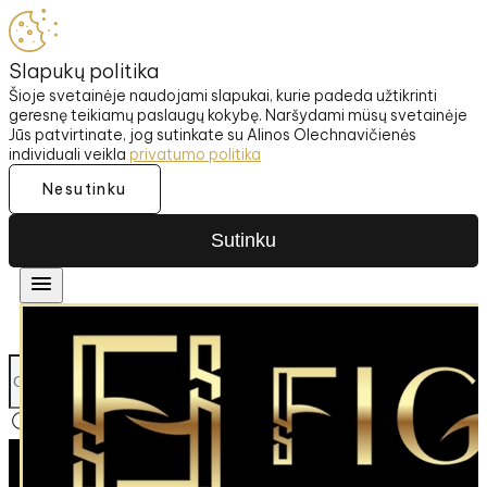
Slapukų politika
Šioje svetainėje naudojami slapukai, kurie padeda užtikrinti
geresnę teikiamų paslaugų kokybę. Naršydami müsų svetainėje
Jūs patvirtinate, jog sutinkate su Alinos Olechnavičienės
individuali veikla
privatumo politika
Nesutinku
Sutinku