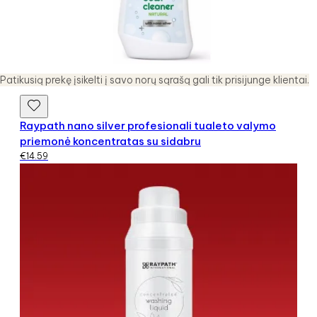
Patikusią prekę įsikelti į savo norų sąrašą gali tik prisijunge klientai.
Raypath nano silver profesionali tualeto valymo
priemonė koncentratas su sidabru
€
14.59