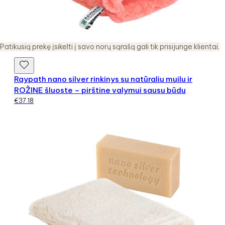
Patikusią prekę įsikelti į savo norų sąrašą gali tik prisijunge klientai.
Raypath nano silver rinkinys su natūraliu muilu ir
ROŽINE šluoste – pirštine valymui sausu būdu
€
37.18