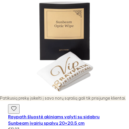
Patikusią prekę įsikelti į savo norų sąrašą gali tik prisijunge klientai.
Raypath šluostė akiniams valyti su sidabru
Sunbeam įvairių spalvų 20×20.5 cm