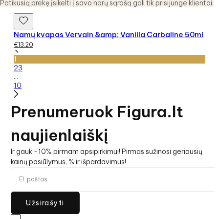
Patikusią prekę įsikelti į savo norų sąrašą gali tik prisijunge klientai.
Namų kvapas Vervain &amp; Vanilla Carbaline 50ml
€
13.20
1
2
3
...
10
Prenumeruok Figura.lt
naujienlaiškį
Ir gauk -10% pirmam apsipirkimui! Pirmas sužinosi geriausių
kainų pasiūlymus, % ir išpardavimus!
Užsirašyti