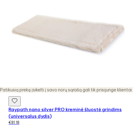
Patikusią prekę įsikelti į savo norų sąrašą gali tik prisijunge klientai.
Raypath nano silver PRO kreminė šluostė grindims
(universalus dydis)
€
81.18