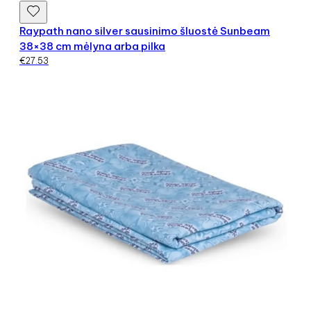
Raypath nano silver sausinimo šluostė Sunbeam
38×38 cm mėlyna arba pilka
€
27.53