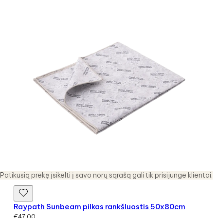
Patikusią prekę įsikelti į savo norų sąrašą gali tik prisijunge klientai.
Raypath Sunbeam pilkas rankšluostis 50x80cm
€
47.00