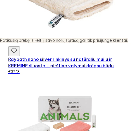
Patikusią prekę įsikelti į savo norų sąrašą gali tik prisijunge klientai.
Raypath nano silver rinkinys su natūraliu muilu ir
KREMINE šluoste – pirštine valymui drėgnu būdu
€
37.18