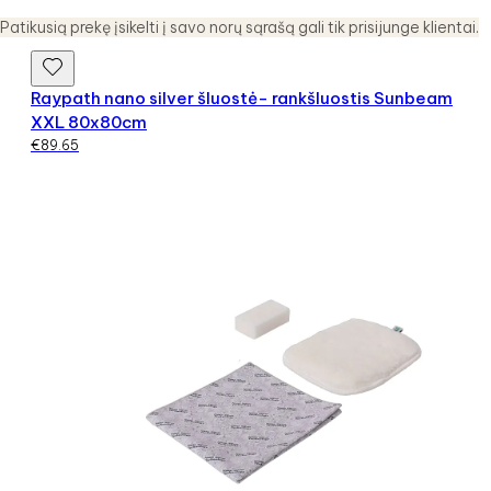
Patikusią prekę įsikelti į savo norų sąrašą gali tik prisijunge klientai.
Raypath nano silver šluostė- rankšluostis Sunbeam
XXL 80x80cm
€
89.65