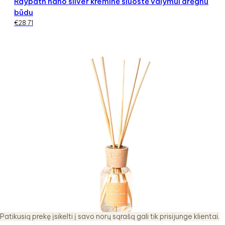
Raypath nano silver kreminė šluostė valymui drėgnu
būdu
€
28.71
Patikusią prekę įsikelti į savo norų sąrašą gali tik prisijunge klientai.