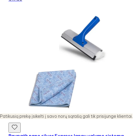
Patikusią prekę įsikelti į savo norų sąrašą gali tik prisijunge klientai.
Raypath nano silver Express langų valymo sistema,