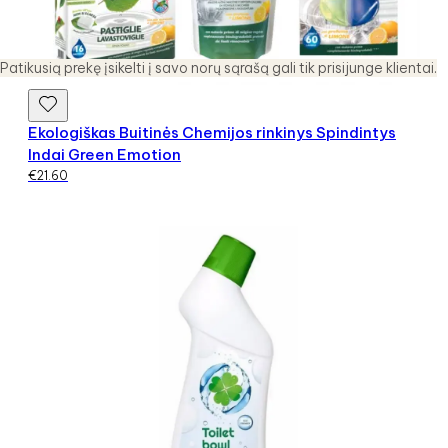
Patikusią prekę įsikelti į savo norų sąrašą gali tik prisijunge klientai.
Ekologiškas Buitinės Chemijos rinkinys Spindintys
Indai Green Emotion
€
21.60