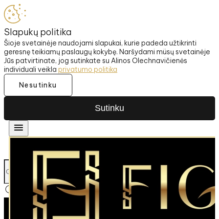
Slapukų politika
Šioje svetainėje naudojami slapukai, kurie padeda užtikrinti
geresnę teikiamų paslaugų kokybę. Naršydami müsų svetainėje
Jūs patvirtinate, jog sutinkate su Alinos Olechnavičienės
individuali veikla
privatumo politika
Nesutinku
Sutinku