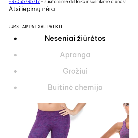
+37065785717
- susitarsime dėl laiko ir susitikimo dienos!
Atsiliepimų nėra
JUMS TAIP PAT GALI PATIKTI
Neseniai žiūrėtos
Apranga
Grožiui
Buitinė chemija