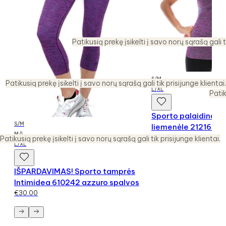
Patikusią prekę įsikelti į savo norų sąrašą gali t
S/M
Patikusią prekę įsikelti į savo norų sąrašą gali tik prisijunge klientai.
L/XL
Patik
Sporto palaidinė su
S/M
liemenėle 212169
M/L
€
35.00
Patikusią prekę įsikelti į savo norų sąrašą gali tik prisijunge klientai.
L/XL
IŠPARDAVIMAS! Sporto tamprės
Intimidea 610242 azzuro spalvos
€
30.00