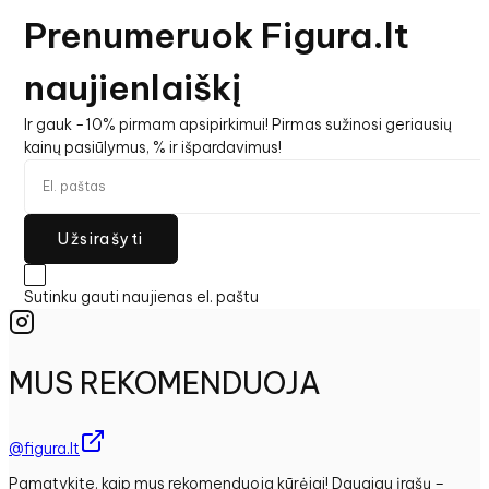
Prenumeruok Figura.lt
naujienlaiškį
Ir gauk -10% pirmam apsipirkimui! Pirmas sužinosi geriausių
kainų pasiūlymus, % ir išpardavimus!
Užsirašyti
Sutinku gauti naujienas el. paštu
MUS REKOMENDUOJA
@figura.lt
Pamatykite, kaip mus rekomenduoja kūrėjai! Daugiau įrašų –