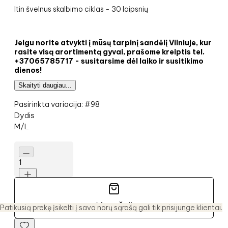
Itin švelnus skalbimo ciklas - 30 laipsnių
Jeigu norite atvykti į mūsų tarpinį sandėlį Vilniuje, kur
rasite visą arortimentą gyvai, prašome kreiptis tel.
+37065785717 - susitarsime dėl laiko ir susitikimo
dienos!
Skaityti daugiau...
Pasirinkta variacija:
#
98
Dydis
M/L
1
Į krepšelį
Patikusią prekę įsikelti į savo norų sąrašą gali tik prisijunge klientai.