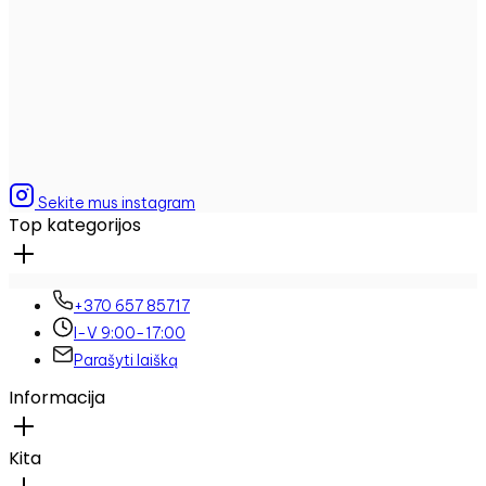
Sekite mus instagram
Top kategorijos
+370 657 85717
I-V 9:00-17:00
Parašyti laišką
Informacija
Kita