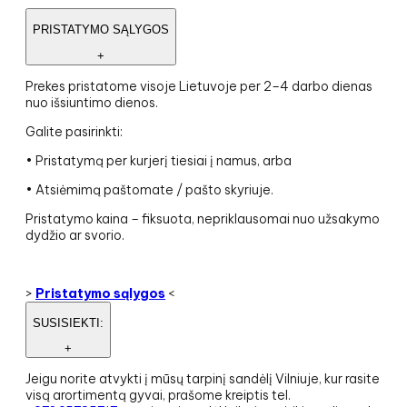
PRISTATYMO SĄLYGOS
+
Prekes pristatome visoje Lietuvoje per 2–4 darbo dienas
nuo išsiuntimo dienos.
Galite pasirinkti:
• Pristatymą per kurjerį tiesiai į namus, arba
• Atsiėmimą paštomate / pašto skyriuje.
Pristatymo kaina – fiksuota, nepriklausomai nuo užsakymo
dydžio ar svorio.
>
Pristatymo sąlygos
<
SUSISIEKTI:
+
Jeigu norite atvykti į mūsų tarpinį sandėlį Vilniuje, kur rasite
visą arortimentą gyvai, prašome kreiptis tel.