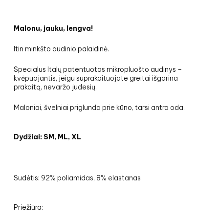
Malonu, jauku, lengva!
Itin minkšto audinio palaidinė.
Specialus Italų patentuotas mikropluošto audinys –
kvėpuojantis, jeigu suprakaituojate greitai išgarina
prakaitą, nevaržo judesių.
Maloniai, švelniai priglunda prie kūno, tarsi antra oda.
Dydžiai: SM, ML, XL
Sudėtis: 92% poliamidas, 8% elastanas
Priežiūra: