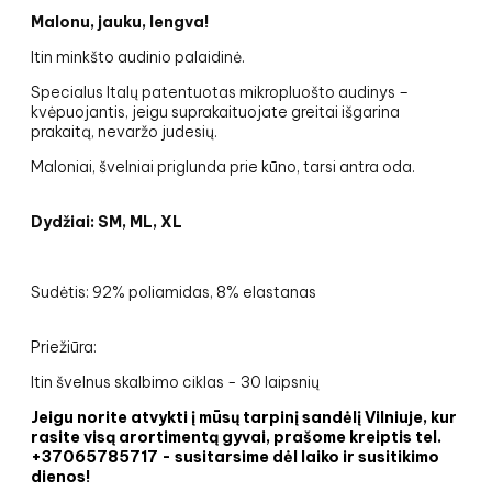
Malonu, jauku, lengva!
Itin minkšto audinio palaidinė.
Specialus Italų patentuotas mikropluošto audinys –
kvėpuojantis, jeigu suprakaituojate greitai išgarina
prakaitą, nevaržo judesių.
Maloniai, švelniai priglunda prie kūno, tarsi antra oda.
Dydžiai: SM, ML, XL
Sudėtis: 92% poliamidas, 8% elastanas
Priežiūra:
Itin švelnus skalbimo ciklas - 30 laipsnių
Jeigu norite atvykti į mūsų tarpinį sandėlį Vilniuje, kur
rasite visą arortimentą gyvai, prašome kreiptis tel.
+37065785717 - susitarsime dėl laiko ir susitikimo
dienos!