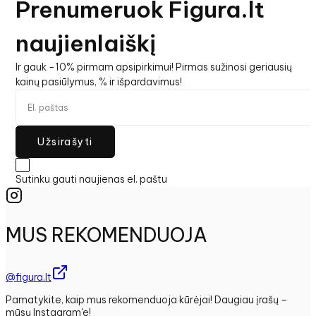
Prenumeruok Figura.lt
naujienlaiškį
Ir gauk -10% pirmam apsipirkimui! Pirmas sužinosi geriausių
kainų pasiūlymus, % ir išpardavimus!
Užsirašyti
Sutinku gauti naujienas el. paštu
MUS REKOMENDUOJA
@figura.lt
Pamatykite, kaip mus rekomenduoja kūrėjai! Daugiau įrašų –
mūsų Instagram'e!