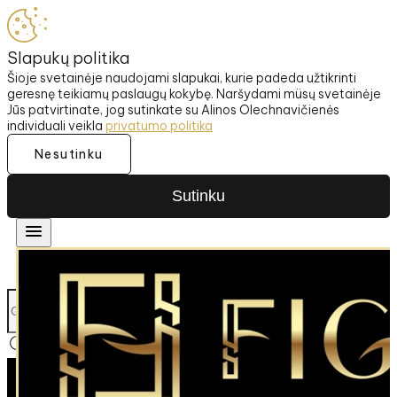
Slapukų politika
Šioje svetainėje naudojami slapukai, kurie padeda užtikrinti
geresnę teikiamų paslaugų kokybę. Naršydami müsų svetainėje
Jūs patvirtinate, jog sutinkate su Alinos Olechnavičienės
individuali veikla
privatumo politika
Nesutinku
Sutinku
SIUNČIAME Į UŽSIENĮ
NEMOKAM