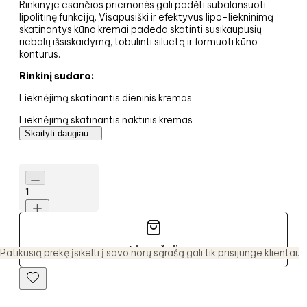
Rinkinyje esančios priemonės gali padėti subalansuoti
lipolitinę funkciją. Visapusiški ir efektyvūs lipo-liekninimą
skatinantys kūno kremai padeda skatinti susikaupusių
riebalų išsiskaidymą, tobulinti siluetą ir formuoti kūno
kontūrus.
Rinkinį sudaro:
Lieknėjimą skatinantis dieninis kremas
Lieknėjimą skatinantis naktinis kremas
Skaityti daugiau...
1
Į krepšelį
Patikusią prekę įsikelti į savo norų sąrašą gali tik prisijunge klientai.