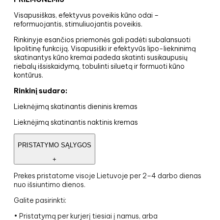
Visapusiškas, efektyvus poveikis kūno odai –
reformuojantis, stimuliuojantis poveikis.
Rinkinyje esančios priemonės gali padėti subalansuoti
lipolitinę funkciją. Visapusiški ir efektyvūs lipo-liekninimą
skatinantys kūno kremai padeda skatinti susikaupusių
riebalų išsiskaidymą, tobulinti siluetą ir formuoti kūno
kontūrus.
Rinkinį sudaro:
Lieknėjimą skatinantis dieninis kremas
Lieknėjimą skatinantis naktinis kremas
PRISTATYMO SĄLYGOS
+
Prekes pristatome visoje Lietuvoje per 2–4 darbo dienas
nuo išsiuntimo dienos.
Galite pasirinkti:
• Pristatymą per kurjerį tiesiai į namus, arba