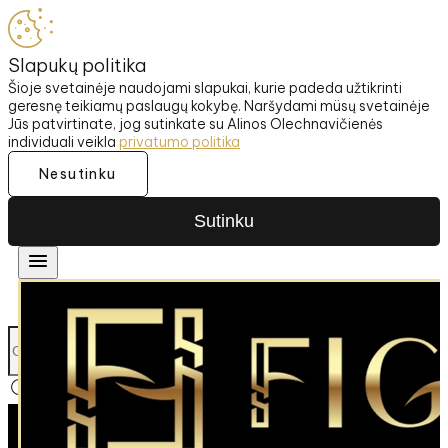
Slapukų politika
Šioje svetainėje naudojami slapukai, kurie padeda užtikrinti
geresnę teikiamų paslaugų kokybę. Naršydami müsų svetainėje
Jūs patvirtinate, jog sutinkate su Alinos Olechnavičienės
individuali veikla
privatumo politika
Nesutinku
Sutinku