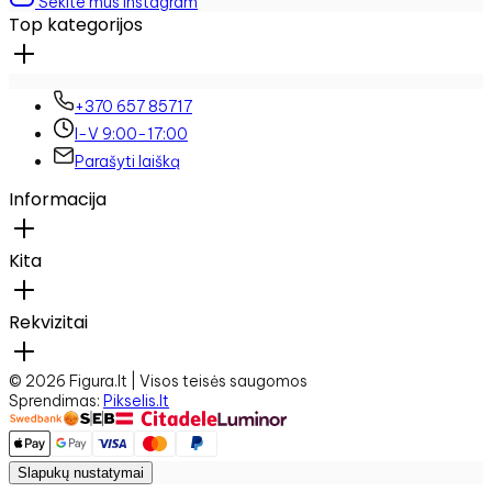
Sekite mus instagram
Top kategorijos
+370 657 85717
I-V 9:00-17:00
Parašyti laišką
Informacija
Kita
Rekvizitai
©
2026
Figura.lt | Visos teisės saugomos
Sprendimas
:
Pikselis.lt
Slapukų nustatymai