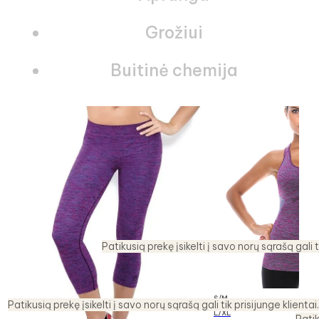
Grožiui
Buitinė chemija
Patikusią prekę įsikelti į savo norų sąrašą gali t
S/M
Patikusią prekę įsikelti į savo norų sąrašą gali tik prisijunge klientai.
L/XL