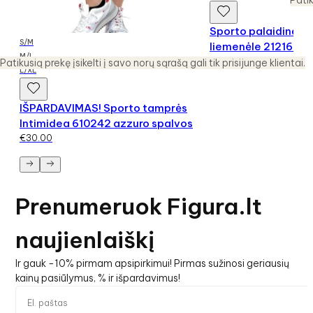
Patik
Sporto palaidinė su
S/M
liemenėle 212169
M/L
€
35.00
Patikusią prekę įsikelti į savo norų sąrašą gali tik prisijunge klientai.
L/XL
IŠPARDAVIMAS! Sporto tamprės
Intimidea 610242 azzuro spalvos
€
30.00
Prenumeruok Figura.lt
naujienlaiškį
Ir gauk -10% pirmam apsipirkimui! Pirmas sužinosi geriausių
kainų pasiūlymus, % ir išpardavimus!