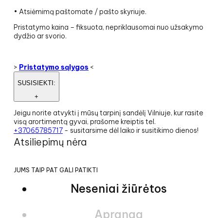
• Atsiėmimą paštomate / pašto skyriuje.
Pristatymo kaina – fiksuota, nepriklausomai nuo užsakymo
dydžio ar svorio.
>
Pristatymo sąlygos
<
SUSISIEKTI:
+
Jeigu norite atvykti į mūsų tarpinį sandėlį Vilniuje, kur rasite
visą arortimentą gyvai, prašome kreiptis tel.
+37065785717
- susitarsime dėl laiko ir susitikimo dienos!
Atsiliepimų nėra
JUMS TAIP PAT GALI PATIKTI
Neseniai žiūrėtos
Apranga