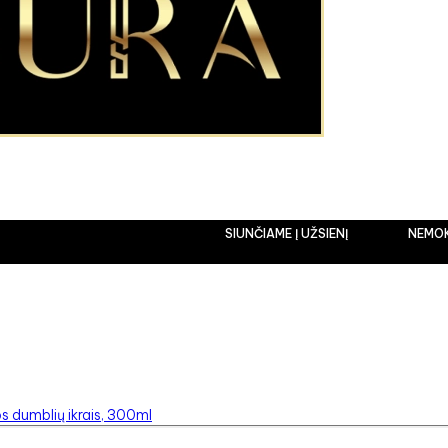
SIUNČIAME Į UŽSIENĮ
NEMOKAMA
s dumblių ikrais, 300ml