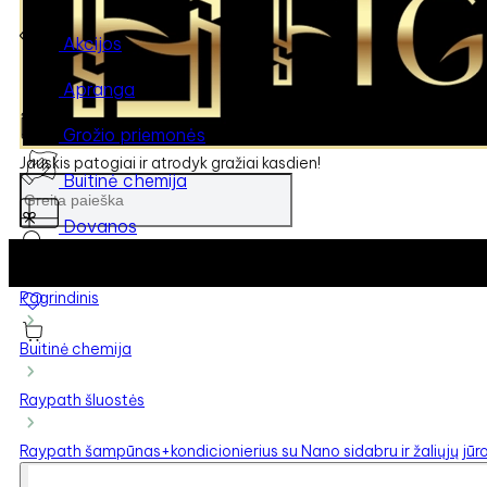
Akcijos
Apranga
Grožio priemonės
Jauskis patogiai ir atrodyk gražiai kasdien!
Buitinė chemija
Dovanos
Pagrindinis
Buitinė chemija
Raypath šluostės
Raypath šampūnas+kondicionierius su Nano sidabru ir žaliųjų jūro