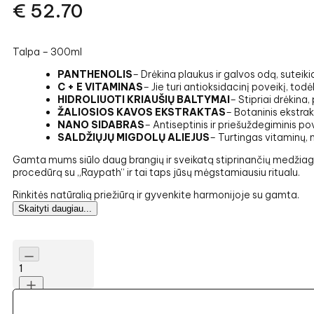
€
52.70
Talpa – 300ml
PANTHENOLIS
– Drėkina plaukus ir galvos odą, suteiki
C + E VITAMINAS
– Jie turi antioksidacinį poveikį, tod
HIDROLIUOTI KRIAUŠIŲ BALTYMAI
– Stipriai drėkin
ŽALIOSIOS KAVOS EKSTRAKTAS
– Botaninis ekstrak
NANO SIDABRAS
– Antiseptinis ir priešuždegiminis po
SALDŽIŲJŲ MIGDOLŲ ALIEJUS
– Turtingas vitaminų, m
Gamta mums siūlo daug brangių ir sveikatą stiprinančių medžiagų
procedūrą su „Raypath“ ir tai taps jūsų mėgstamiausiu ritualu.
Rinkitės natūralią priežiūrą ir gyvenkite harmonijoje su gamta.
Skaityti daugiau...
1