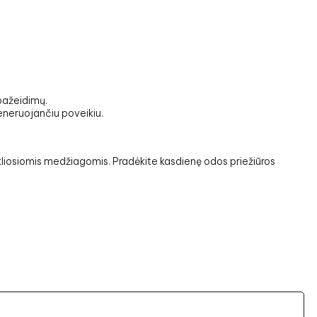
pažeidimų.
generuojančiu poveikiu.
kliosiomis medžiagomis. Pradėkite kasdienę odos priežiūros