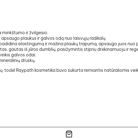
a minkštumo ir žvilgesio.
ėl apsaugo plaukus ir galvos odą nuo laisvųjų radikalų.
a, padidina elastingumą ir mažina plaukų trapumą, apsaugo juos nuo 
tas, gautas iš jūros dumblių, pasižymintis stipriu drėkinamuoju ir re
veikis galvos odai.
ineralinių druskų.
, todėl Raypath kosmetika buvo sukurta remiantis natūraliomis vei