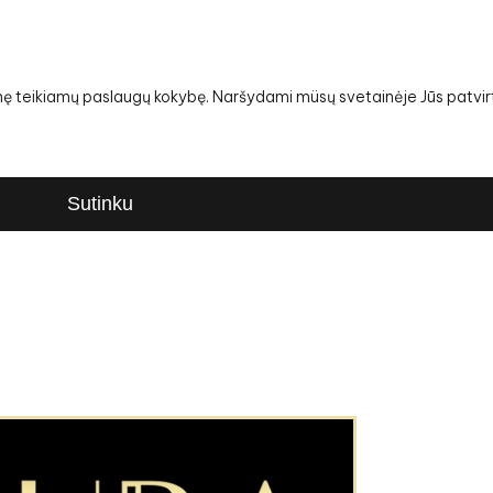
snę teikiamų paslaugų kokybę. Naršydami müsų svetainėje Jūs patvirt
Sutinku