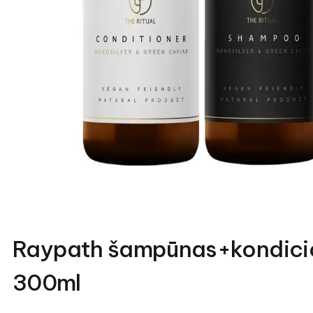
Raypath šampūnas+kondicionie
300ml