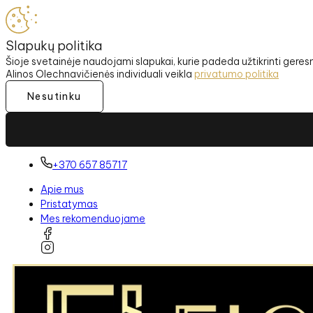
Slapukų politika
Šioje svetainėje naudojami slapukai, kurie padeda užtikrinti gere
Alinos Olechnavičienės individuali veikla
privatumo politika
Nesutinku
+370 657 85717
Apie mus
Pristatymas
Mes rekomenduojame