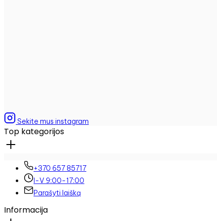
Sekite mus instagram
Top kategorijos
+370 657 85717
I-V 9:00-17:00
Parašyti laišką
Informacija