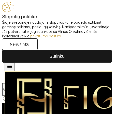
Slapukų politika
Šioje svetainėje naudojami slapukai, kurie padeda užtikrinti
geresnę teikiamų paslaugų kokybę. Naršydami müsų svetainėje
Jūs patvirtinate, jog sutinkate su Alinos Olechnavičienės
individuali veikla
privatumo politika
Nesutinku
Sutinku