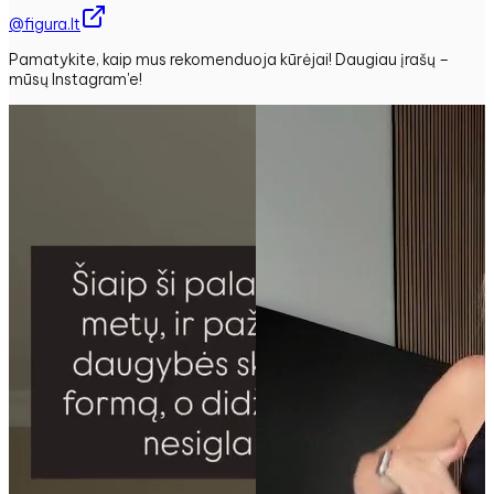
@figura.lt
Pamatykite, kaip mus rekomenduoja kūrėjai! Daugiau įrašų –
mūsų Instagram'e!