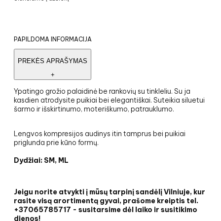
Saugus mokėjimas internetu
PAPILDOMA INFORMACIJA
PREKĖS APRAŠYMAS
+
Ypatingo grožio palaidinė be rankovių su tinkleliu. Su ja
kasdien atrodysite puikiai bei elegantiškai. Suteikia siluetui
šarmo ir išskirtinumo, moteriškumo, patrauklumo.
Lengvos kompresijos audinys itin tamprus bei puikiai
priglunda prie kūno formų.
Dydžiai: SM, ML
Jeigu norite atvykti į mūsų tarpinį sandėlį Vilniuje, kur
rasite visą arortimentą gyvai, prašome kreiptis tel.
+37065785717 - susitarsime dėl laiko ir susitikimo
dienos!