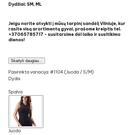
Dydžiai: SM, ML
Jeigu norite atvykti į mūsų tarpinį sandėlį Vilniuje, kur
rasite visą arortimentą gyvai, prašome kreiptis tel.
+37065785717 - susitarsime dėl laiko ir susitikimo
dienos!
Skaityti daugiau...
Pasirinkta variacija:
#
1104
(
Juoda / S/M
)
Dydis
S/M
Spalva
Juoda