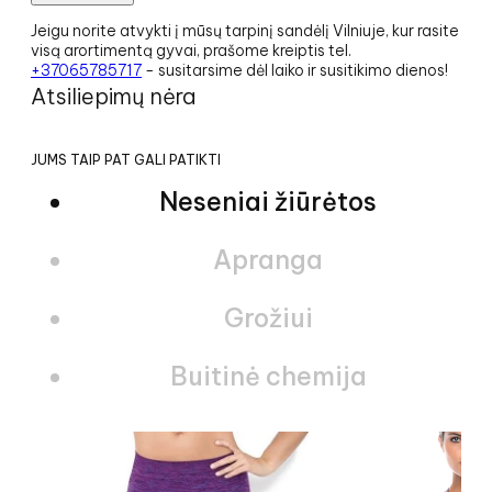
Jeigu norite atvykti į mūsų tarpinį sandėlį Vilniuje, kur rasite
visą arortimentą gyvai, prašome kreiptis tel.
+37065785717
- susitarsime dėl laiko ir susitikimo dienos!
Atsiliepimų nėra
JUMS TAIP PAT GALI PATIKTI
Neseniai žiūrėtos
Apranga
Grožiui
Buitinė chemija