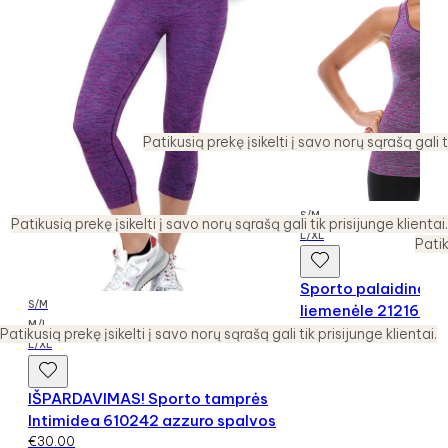
Patikusią prekę įsikelti į savo norų sąrašą gali t
S/M
Patikusią prekę įsikelti į savo norų sąrašą gali tik prisijunge klientai.
L/XL
Patik
Sporto palaidinė su
S/M
liemenėle 212169
M/L
€
35.00
Patikusią prekę įsikelti į savo norų sąrašą gali tik prisijunge klientai.
L/XL
IŠPARDAVIMAS! Sporto tamprės
Intimidea 610242 azzuro spalvos
€
30.00