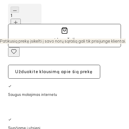
1
Į krepšelį
Patikusią prekę įsikelti į savo norų sąrašą gali tik prisijunge klientai.
Užduokite klausimą apie šią prekę
Nemokamas siuntimas paštomatu LT nuo 65 €