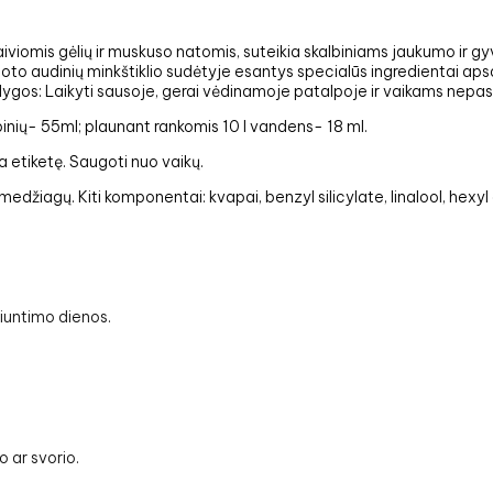
aiviomis gėlių ir muskuso natomis, suteikia skalbiniams jaukumo ir 
oto audinių minkštiklio sudėtyje esantys specialūs ingredientai apsa
lygos: Laikyti sausoje, gerai vėdinamoje patalpoje ir vaikams nepa
inių- 55ml; plaunant rankomis 10 l vandens- 18 ml.
a etiketę. Saugoti nuo vaikų.
medžiagų. Kiti komponentai: kvapai, benzyl silicylate, linalool, hexy
iuntimo dienos.
 ar svorio.