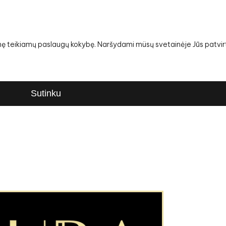
snę teikiamų paslaugų kokybę. Naršydami müsų svetainėje Jūs patvirt
Sutinku