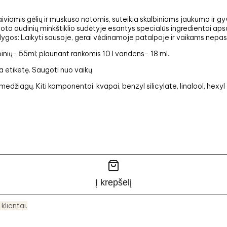
aiviomis gėlių ir muskuso natomis, suteikia skalbiniams jaukumo ir 
oto audinių minkštiklio sudėtyje esantys specialūs ingredientai apsa
lygos: Laikyti sausoje, gerai vėdinamoje patalpoje ir vaikams nepa
inių- 55ml; plaunant rankomis 10 l vandens- 18 ml.
a etiketę. Saugoti nuo vaikų.
medžiagų. Kiti komponentai: kvapai, benzyl silicylate, linalool, hexy
Į krepšelį
 klientai.