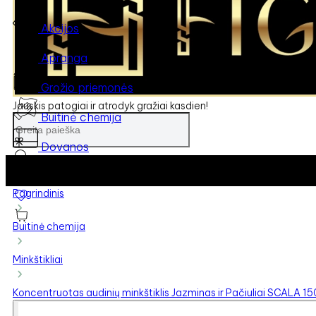
Akcijos
Apranga
Grožio priemonės
Jauskis patogiai ir atrodyk gražiai kasdien!
Buitinė chemija
Dovanos
Pagrindinis
Buitinė chemija
Minkštikliai
Koncentruotas audinių minkštiklis Jazminas ir Pačiuliai SCALA