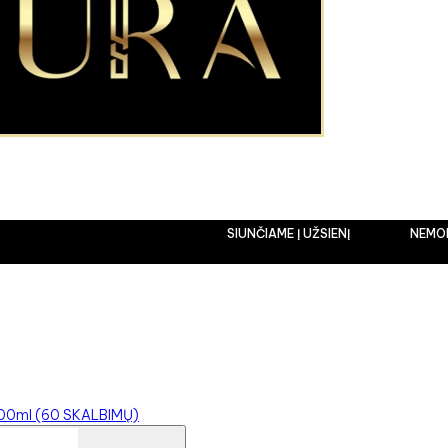
SIUNČIAME Į UŽSIENĮ
NEMOKAM
 1500ml (60 SKALBIMŲ)