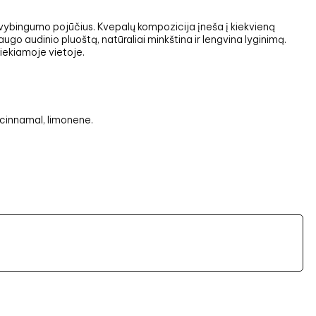
gyvybingumo pojūčius. Kvepalų kompozicija įneša į kiekvieną
ugo audinio pluoštą, natūraliai minkština ir lengvina lyginimą.
siekiamoje vietoje.
l cinnamal, limonene.