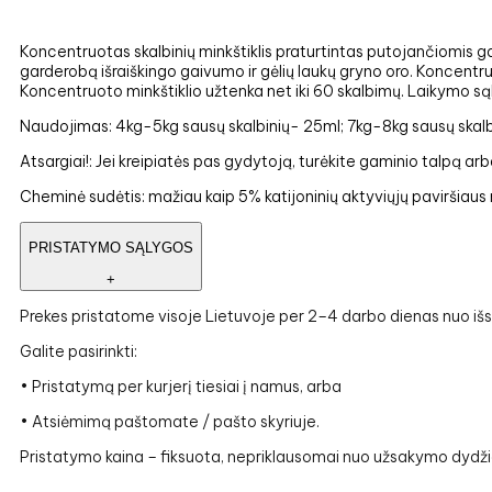
Koncentruotas skalbinių minkštiklis praturtintas putojančiomis g
garderobą išraiškingo gaivumo ir gėlių laukų gryno oro. Koncentru
Koncentruoto minkštiklio užtenka net iki 60 skalbimų. Laikymo są
Naudojimas: 4kg-5kg sausų skalbinių- 25ml; 7kg-8kg sausų skalb
Atsargiai!: Jei kreipiatės pas gydytoją, turėkite gaminio talpą arb
Cheminė sudėtis: mažiau kaip 5% katijoninių aktyviųjų paviršiaus 
PRISTATYMO SĄLYGOS
+
Prekes pristatome visoje Lietuvoje per 2–4 darbo dienas nuo išs
Galite pasirinkti:
• Pristatymą per kurjerį tiesiai į namus, arba
• Atsiėmimą paštomate / pašto skyriuje.
Pristatymo kaina – fiksuota, nepriklausomai nuo užsakymo dydžio