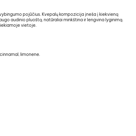
gyvybingumo pojūčius. Kvepalų kompozicija įneša į kiekvieną
ugo audinio pluoštą, natūraliai minkština ir lengvina lyginimą.
siekiamoje vietoje.
l cinnamal, limonene.