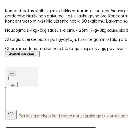
Koncentruotas skalbinių minkštiklis praturtintas putojančiomis g
garderobą išraiškingo gaivumo ir gėlių laukų gryno oro. Koncentru
Koncentruoto minkštiklio užtenka net iki 60 skalbimų. Laikymo są
Naudojimas: 4kg-5kg sausų skalbinių- 25ml; 7kg-8kg sausų skalb
Atsargiai!: Jei kreipiatės pas gydytoją, turėkite gaminio talpą arb
Cheminė sudėtis: mažiau kaip 5% katijoninių aktyviųjų paviršiaus 
Skaityti daugiau...
1
Patikusią prekę įsikelti į savo norų sąrašą gali tik prisijunge