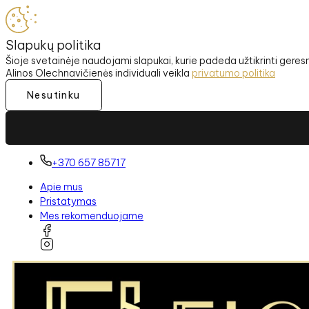
Slapukų politika
Šioje svetainėje naudojami slapukai, kurie padeda užtikrinti gere
Alinos Olechnavičienės individuali veikla
privatumo politika
Nesutinku
+370 657 85717
Apie mus
Pristatymas
Mes rekomenduojame