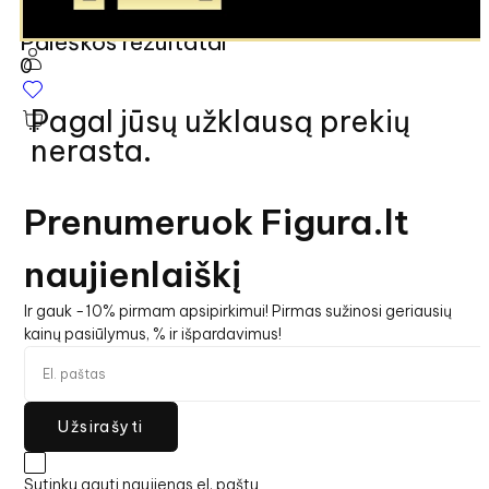
Paieškos rezultatai
0
Pagal jūsų užklausą prekių
nerasta.
Prenumeruok Figura.lt
naujienlaiškį
Ir gauk -10% pirmam apsipirkimui! Pirmas sužinosi geriausių
kainų pasiūlymus, % ir išpardavimus!
Užsirašyti
Sutinku gauti naujienas el. paštu