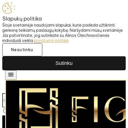
Slapukų politika
Šioje svetainėje naudojami slapukai, kurie padeda užtikrinti
geresnę teikiamų paslaugų kokybę. Naršydami müsų svetainėje
Jūs patvirtinate, jog sutinkate su Alinos Olechnavičienės
individuali veikla
privatumo politika
Nesutinku
Sutinku
SIUNČIAME Į UŽSIENĮ
NEMOKAM