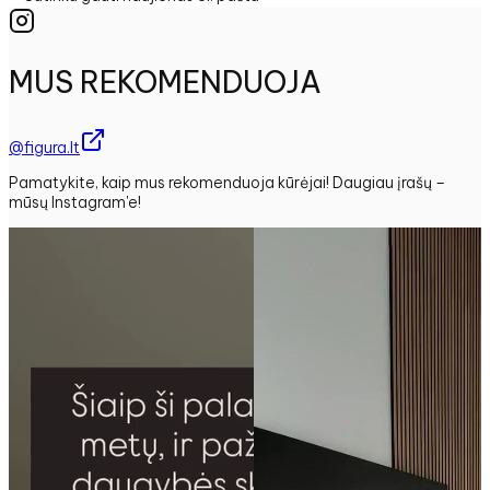
MUS REKOMENDUOJA
@figura.lt
Pamatykite, kaip mus rekomenduoja kūrėjai! Daugiau įrašų –
mūsų Instagram'e!