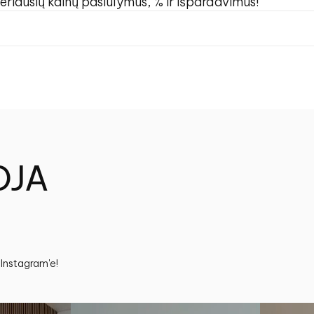
eriausių kainų pasiūlymus, % ir išpardavimus!
OJA
 Instagram'e!