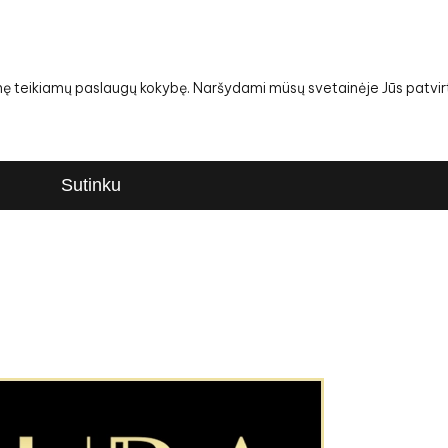
snę teikiamų paslaugų kokybę. Naršydami müsų svetainėje Jūs patvirt
Sutinku