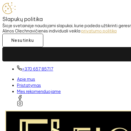
Slapukų politika
Šioje svetainėje naudojami slapukai, kurie padeda užtikrinti gere
Alinos Olechnavičienės individuali veikla
privatumo politika
Nesutinku
+370 657 85717
Apie mus
Pristatymas
Mes rekomenduojame