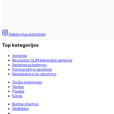
Sekite mus instagram
Top kategorijos
Apranga
Revolution SLIM liekninanti apranga
Apranga su kašmyru
Formuojantys apatiniai
Neštukėms ir po gimdymo
Grožio priemonės
Veidas
Plaukai
Kūnas
Buitinė chemija
Skalbikliai