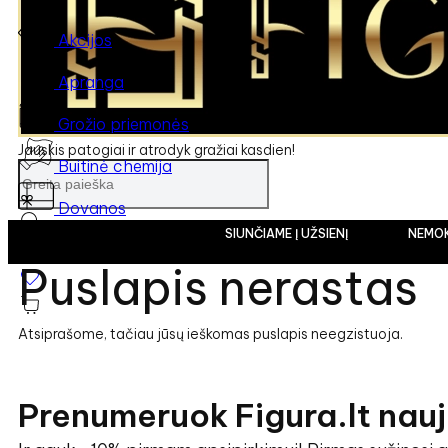
Akcijos
Apranga
Grožio priemonės
Jauskis patogiai ir atrodyk gražiai kasdien!
Buitinė chemija
Dovanos
SIUNČIAME Į UŽSIENĮ
NEMOKAMAS S
Puslapis nerastas
Atsiprašome, tačiau jūsų ieškomas puslapis neegzistuoja.
Prenumeruok Figura.lt nauj