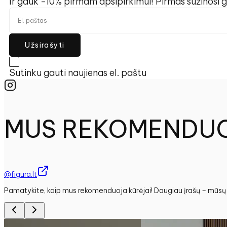
Ir gauk -10% pirmam apsipirkimui! Pirmas sužinosi g
Užsirašyti
Sutinku gauti naujienas el. paštu
MUS REKOMENDU
@figura.lt
Pamatykite, kaip mus rekomenduoja kūrėjai! Daugiau įrašų – mūsų