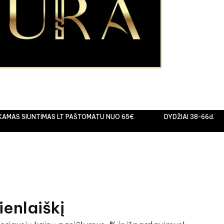
IUNTIMAS LT PAŠTOMATU NUO 65€
DYDŽIAI 38-66d.
ienlaiškį