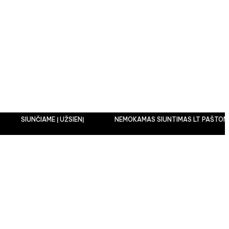
SIUNČIAME Į UŽSIENĮ
NEMOKAMAS SIUNTIMAS LT PAŠTOMATU NU