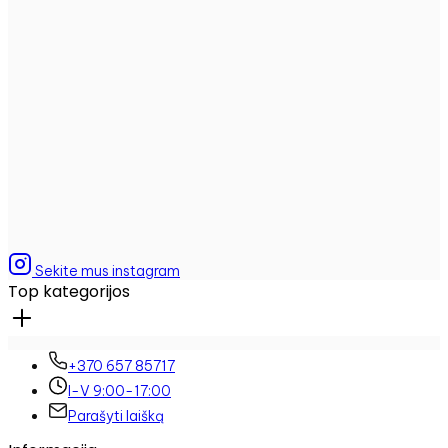
Sekite mus instagram
Top kategorijos
+370 657 85717
I-V 9:00-17:00
Parašyti laišką