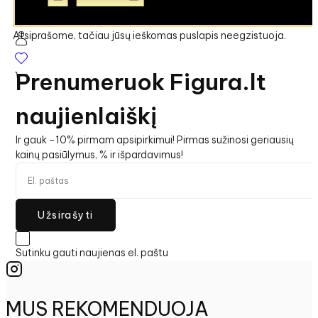
Puslapis nerastas
Atsiprašome, tačiau jūsų ieškomas puslapis neegzistuoja.
Prenumeruok Figura.lt
naujienlaiškį
Ir gauk -10% pirmam apsipirkimui! Pirmas sužinosi geriausių
kainų pasiūlymus, % ir išpardavimus!
Užsirašyti
Sutinku gauti naujienas el. paštu
MUS REKOMENDUOJA