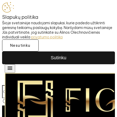
Slapukų politika
Šioje svetainėje naudojami slapukai, kurie padeda užtikrinti
geresnę teikiamų paslaugų kokybę. Naršydami müsų svetainėje
Jūs patvirtinate, jog sutinkate su Alinos Olechnavičienės
individuali veikla
privatumo politika
Nesutinku
Sutinku
SIUNČIAME Į UŽSIENĮ
NEMOKAM