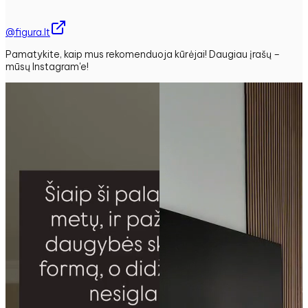
@figura.lt
Pamatykite, kaip mus rekomenduoja kūrėjai! Daugiau įrašų –
mūsų Instagram'e!