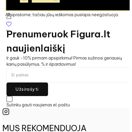
Puslapis nerastas
Atsiprašome, tačiau jūsų ieškomas puslapis neegzistuoja.
Prenumeruok Figura.lt
naujienlaiškį
Ir gauk -10% pirmam apsipirkimui! Pirmas sužinosi geriausių
kainų pasiūlymus, % ir išpardavimus!
Užsirašyti
Sutinku gauti naujienas el. paštu
MUS REKOMENDUOJA