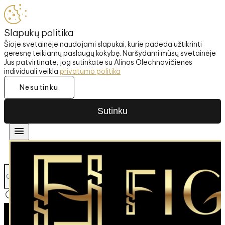
Slapukų politika
Šioje svetainėje naudojami slapukai, kurie padeda užtikrinti
geresnę teikiamų paslaugų kokybę. Naršydami müsų svetainėje
Jūs patvirtinate, jog sutinkate su Alinos Olechnavičienės
individuali veikla
privatumo politika
Nesutinku
Sutinku
SIUNČIAME Į UŽSIENĮ
NEMOKAM