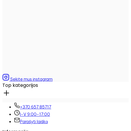
Sekite mus instagram
Top kategorijos
+370 657 85717
I-V 9:00-17:00
Parašyti laišką