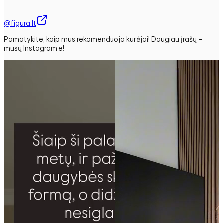
@figura.lt
Pamatykite, kaip mus rekomenduoja kūrėjai! Daugiau įrašų –
mūsų Instagram'e!